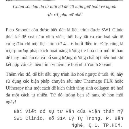
Chăm sóc làn da từ tuổi 20 để 40 luôn giữ hoài vẻ ngoài
rực rỡ, phụ nữ nhé!
Pico Smooth còn được biết đến là liệu trình được SW1 Clinic
thiết kế để xoá nám vĩnh viễn, thổi bay tất cả các loại sắc tố
cứng đầu chỉ một liệu trình từ 4 – 6 buổi điều trị. Đây cũng là
một phương pháp kích hoạt năng lượng trẻ hoá cho mỗi tế bào
để thay mới làn da và bổ sung lượng dưỡng chất bị thiếu hụt khi
kết hợp với các liệu trình vi tiêm trẻ hoá như Youth Savant.
Thêm vào đó, để bắt đầu quy trình lão hoá ngược ở tuổi 40, hãy
sử dụng các biện pháp chuyên sâu như Thermage FLX hoặc
Ultherapy như một cách để kích thích tăng sinh collagen trẻ hoá
da một cách tự nhiên. Từ đó, trông bạn sẽ rạng rỡ hơn mỗi
ngày!
Bài viết có sự tư vấn của Viện thẩm mỹ
SW1 Clinic, số 31A Lý Tự Trọng, P. Bến
Nghé, Q.1, TP.HCM.