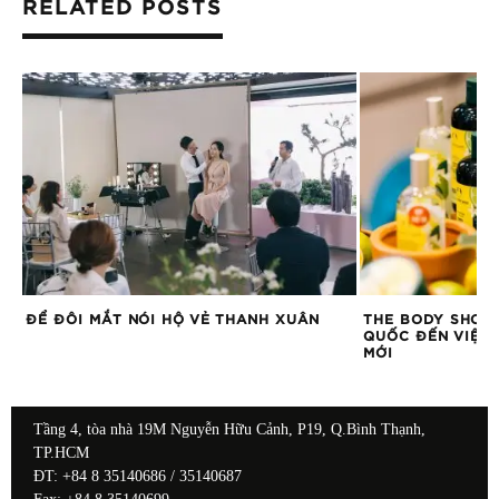
RELATED POSTS
ĐỂ ĐÔI MẮT NÓI HỘ VẺ THANH XUÂN
THE BODY SHOP
QUỐC ĐẾN VIỆT 
MỚI
Tầng 4, tòa nhà 19M Nguyễn Hữu Cảnh, P19, Q.Bình Thạnh,
TP.HCM
ĐT: +84 8 35140686 / 35140687