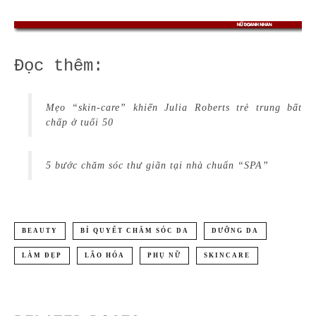
Đọc thêm:
Mẹo “skin-care” khiến Julia Roberts trẻ trung bất
chấp ở tuổi 50
5 bước chăm sóc thư giãn tại nhà chuẩn “SPA”
BEAUTY
BÍ QUYẾT CHĂM SÓC DA
DƯỠNG DA
LÀM ĐẸP
LÃO HÓA
PHỤ NỮ
SKINCARE