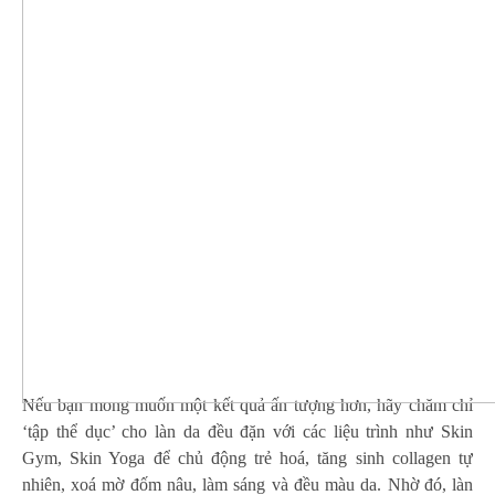
Nếu bạn mong muốn một kết quả ấn tượng hơn, hãy chăm chỉ
‘tập thể dục’ cho làn da đều đặn với các liệu trình như Skin
Gym, Skin Yoga để chủ động trẻ hoá, tăng sinh collagen tự
nhiên, xoá mờ đốm nâu, làm sáng và đều màu da. Nhờ đó, làn