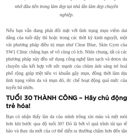
nhớ đầu tiên trong làm đẹp tại nhà lẫn làm đẹp chuyên
nghiệp.
Nếu bạn vẫn đang phải đối mặt với tình trạng mụn viêm dai
dẳng của tuổi dậy thì hoặc trong các thời kỳ kinh nguyệt, một
vài phương pháp điều trị mụn như Clear Blue, Skin Gym của
SW1 Clinic chẳng hạn sẽ vô cùng có ích. Nhìn chung, tất cả các
phương pháp này đều sử dụng công nghệ làm sạch và detox da
chuyên sâu kết hợp với sức mạnh của chùm ánh sáng trẻ hoá
phổ rộng giúp triệt tiêu vi khuẩn gây mụn, đồng thời làm dịu
tình trạng viêm da và mụn đỏ, ức chế hoạt động quá mức của
tuyến bã nhờn.
TUỔI 30 THÀNH CÔNG – Hãy chủ động
trẻ hóa!
Bạn có nhận thấy làn da của mình trông xỉn màu và mệt mỏi
hơn khi bước qua độ tuổi 30? Đó là bởi vì quá trình tái tạo tế
bào và thay da mới của cơ thể diễn ra thường chậm hơn đến tận