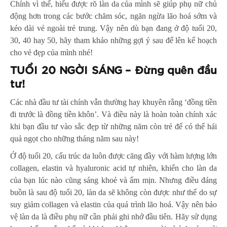
Chính vì thế, hiểu được rõ làn da của mình sẽ giúp phụ nữ chủ
động hơn trong các bước chăm sóc, ngăn ngừa lão hoá sớm và
kéo dài vẻ ngoài trẻ trung. Vậy nên dù bạn đang ở độ tuổi 20,
30, 40 hay 50, hãy tham khảo những gợi ý sau để lên kế hoạch
cho vẻ đẹp của mình nhé!
TUỔI 20 NGỜI SÁNG – Đừng quên đầu
tư!
Các nhà đầu tư tài chính vẫn thường hay khuyên rằng ‘đồng tiền
đi trước là đồng tiền khôn’. Và điều này là hoàn toàn chính xác
khi bạn đầu tư vào sắc đẹp từ những năm còn trẻ để có thể hái
quả ngọt cho những tháng năm sau này!
Ở độ tuổi 20, cấu trúc da luôn được căng đầy với hàm lượng lớn
collagen, elastin và hyaluronic acid tự nhiên, khiến cho làn da
của bạn lúc nào cũng sáng khoẻ và ẩm mịn. Nhưng điều đáng
buồn là sau độ tuổi 20, làn da sẽ không còn được như thế do sự
suy giảm collagen và elastin của quá trình lão hoá. Vậy nên bảo
vệ làn da là điều phụ nữ cần phải ghi nhớ đầu tiên. Hãy sử dụng