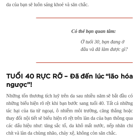
da của bạn sẽ luôn sáng khoẻ và săn chắc.
Có thể bạn quan tâm:
Ở tuổi 30, bạn đang ở
đâu và đã làm được gì?
TUỔI 40 RỰC RỠ – Đã đến lúc “lão hóa
ngược”!
Những tổn thương tích luỹ trên da sau nhiều năm sẽ bắt đầu có
những biểu hiện rõ rệt khi bạn bước sang tuổi 40. Tất cả những
tác hại của tia tử ngoại, ô nhiễm môi trường, căng thẳng hoặc
thay đổi nội tiết sẽ biểu hiện rõ rệt trên làn da của bạn thông qua
các dấu hiệu như: tăng sắc tố, da khô mất nước, nếp nhăn chi
chít và làn da chùng nhão, chảy xệ, không còn săn chắc.