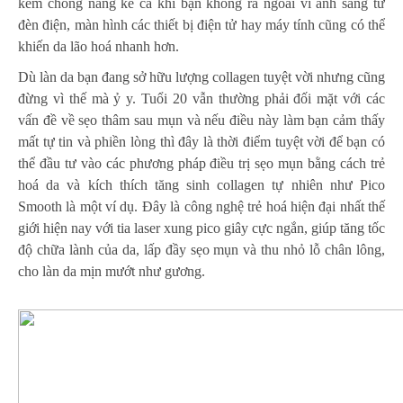
kem chống nắng kể cả khi bạn không ra ngoài vì ánh sáng từ
đèn điện, màn hình các thiết bị điện tử hay máy tính cũng có thể
khiến da lão hoá nhanh hơn.
Dù làn da bạn đang sở hữu lượng collagen tuyệt vời nhưng cũng
đừng vì thế mà ỷ y. Tuổi 20 vẫn thường phải đối mặt với các
vấn đề về sẹo thâm sau mụn và nếu điều này làm bạn cảm thấy
mất tự tin và phiền lòng thì đây là thời điểm tuyệt vời để bạn có
thể đầu tư vào các phương pháp điều trị sẹo mụn bằng cách trẻ
hoá da và kích thích tăng sinh collagen tự nhiên như Pico
Smooth là một ví dụ. Đây là công nghệ trẻ hoá hiện đại nhất thế
giới hiện nay với tia laser xung pico giây cực ngắn, giúp tăng tốc
độ chữa lành của da, lấp đầy sẹo mụn và thu nhỏ lỗ chân lông,
cho làn da mịn mướt như gương.