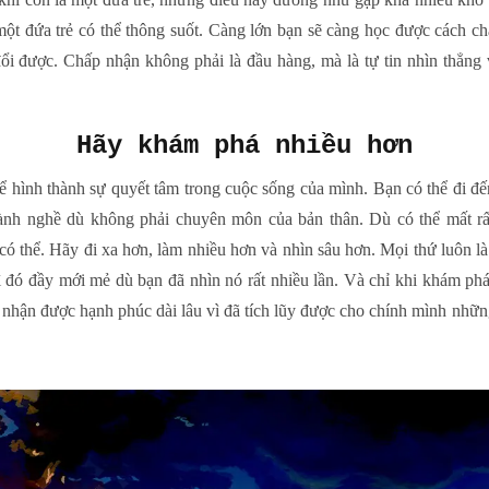
một đứa trẻ có thể thông suốt. Càng lớn bạn sẽ càng học được cách c
ổi được. Chấp nhận không phải là đầu hàng, mà là tự tin nhìn thẳng 
Hãy khám phá nhiều hơn
ể hình thành sự quyết tâm trong cuộc sống của mình. Bạn có thể đi đến
ành nghề dù không phải chuyên môn của bản thân. Dù có thể mất rấ
có thể. Hãy đi xa hơn, làm nhiều hơn và nhìn sâu hơn. Mọi thứ luôn 
ì đó đầy mới mẻ dù bạn đã nhìn nó rất nhiều lần. Và chỉ khi khám ph
 nhận được hạnh phúc dài lâu vì đã tích lũy được cho chính mình nhữ