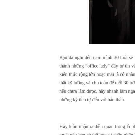
Bạn đã nghĩ đến năm mình 30 tuổi sẽ 
thành những “office lady” đầy tự tin 
kiến thức rộng lớn hoặc mãi là cô nhâ
thật kỹ lưỡng và chu toàn để tuổi 30 
nếu chưa làm được, hãy nhanh làm ngay
những kỳ tích tự đến với bản thân.
Hãy luôn nhận ra điều quan trọng là p
tuyệt nếu bạn có thể học sự chấp nhận