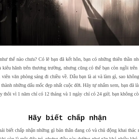
như thế nào chưa? Có lẽ bạn đã kết hôn, bạn có những thiên thần nhỏ
và kiêu hãnh trên thương trường, nhưng cũng có thể bạn còn ngồi trên
n viên văn phòng sáng đi chiều về. Dẫu bạn là ai và làm gì, sao khô
trở thành những dấu mốc đẹp nhất cuộc đời. Hãy tự nhẩm xem, bạn đã l
 thôi vì 1 năm chỉ có 12 tháng và 1 ngày chỉ có 24 giờ, bạn không cò
Hãy biết chấp nhận
hải biết chấp nhận những gì bản thân đang có và chủ động khai thác
 khi còn là một đứa trẻ, nhưng điều này dường như gặp khá nhiều khó