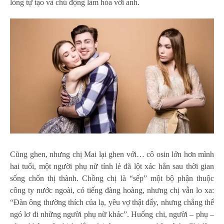
lòng tự tạo và chủ động làm hòa với anh.
Cũng ghen, nhưng chị Mai lại ghen với… cô osin lớn hơn mình
hai tuổi, một người phụ nữ tỉnh lẻ đã lột xác hẳn sau thời gian
sống chốn thị thành. Chồng chị là “sếp” một bộ phận thuộc
công ty nước ngoài, có tiếng đàng hoàng, nhưng chị vẫn lo xa:
“Đàn ông thường thích của lạ, yêu vợ thật đấy, nhưng chẳng thể
ngó lơ đi những người phụ nữ khác”. Huống chi, người – phụ –