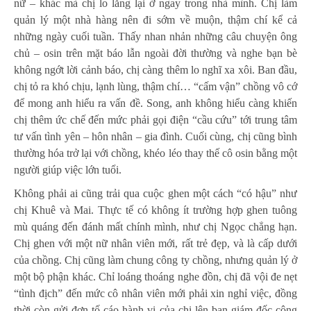
nữ – khác mà chị lo lắng lại ở ngay trong nhà mình. Chị làm
quản lý một nhà hàng nên đi sớm về muộn, thậm chí kể cả
những ngày cuối tuần. Thấy nhan nhản những câu chuyện ông
chủ – osin trên mặt báo lẫn ngoài đời thường và nghe bạn bè
không ngớt lời cảnh báo, chị càng thêm lo nghĩ xa xôi. Ban đầu,
chị tỏ ra khó chịu, lạnh lùng, thậm chí… “cấm vận” chồng vô cớ
để mong anh hiểu ra vấn đề. Song, anh không hiểu càng khiến
chị thêm ức chế đến mức phải gọi điện “cầu cứu” tới trung tâm
tư vấn tình yên – hôn nhân – gia đình. Cuối cùng, chị cũng bình
thường hóa trở lại với chồng, khéo léo thay thế cô osin bằng một
người giúp việc lớn tuổi.
Không phải ai cũng trải qua cuộc ghen một cách “có hậu” như
chị Khuê và Mai. Thực tế có không ít trường hợp ghen tuông
mù quáng đến đánh mất chính mình, như chị Ngọc chẳng hạn.
Chị ghen với một nữ nhân viên mới, rất trẻ đẹp, và là cấp dưới
của chồng. Chị cũng làm chung công ty chồng, nhưng quản lý ở
một bộ phận khác. Chỉ loáng thoáng nghe đồn, chị đã vội đe nẹt
“tình địch” đến mức cô nhân viên mới phải xin nghỉ việc, đồng
thời còn gửi đơn tố cáo hành vi của chị lên ban giám đốc công