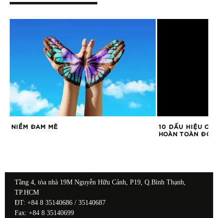
NIỀM ĐAM MÊ
10 DẤU HIỆU CH
HOÀN TOÀN ĐỔ 
Tầng 4, tòa nhà 19M Nguyễn Hữu Cảnh, P19, Q.Bình Thạnh,
TP.HCM
ĐT: +84 8 35140686 / 35140687
Fax: +84 8 35140699