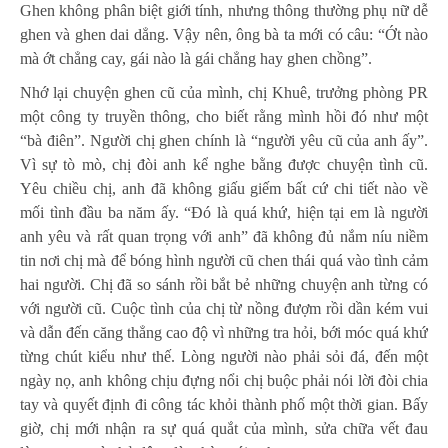
Ghen không phân biệt giới tính, nhưng thông thường phụ nữ dễ
ghen và ghen dai dẳng. Vậy nên, ông bà ta mới có câu: “Ớt nào
mà ớt chẳng cay, gái nào là gái chẳng hay ghen chồng”.
Nhớ lại chuyện ghen cũ của mình, chị Khuê, trưởng phòng PR
một công ty truyền thông, cho biết rằng mình hồi đó như một
“bà điên”. Người chị ghen chính là “người yêu cũ của anh ấy”.
Vì sự tò mò, chị đòi anh kể nghe bằng được chuyện tình cũ.
Yêu chiều chị, anh đã không giấu giếm bất cứ chi tiết nào về
mối tình đầu ba năm ấy. “Đó là quá khứ, hiện tại em là người
anh yêu và rất quan trọng với anh” đã không đủ nắm níu niềm
tin nơi chị mà để bóng hình người cũ chen thái quá vào tình cảm
hai người. Chị đã so sánh rồi bắt bẻ những chuyện anh từng có
với người cũ. Cuộc tình của chị từ nồng đượm rồi dần kém vui
và dẫn đến căng thẳng cao độ vì những tra hỏi, bới móc quá khứ
từng chút kiểu như thế. Lòng người nào phải sỏi đá, đến một
ngày nọ, anh không chịu đựng nổi chị buộc phải nói lời đòi chia
tay và quyết định đi công tác khỏi thành phố một thời gian. Bấy
giờ, chị mới nhận ra sự quá quắt của mình, sửa chữa vết đau