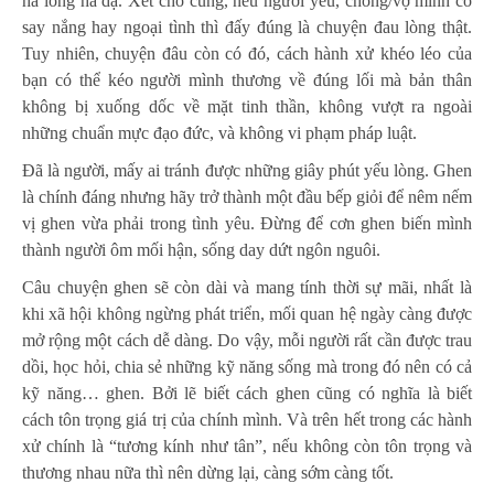
hả lòng hả dạ. Xét cho cùng, nếu người yêu, chồng/vợ mình có
say nắng hay ngoại tình thì đấy đúng là chuyện đau lòng thật.
Tuy nhiên, chuyện đâu còn có đó, cách hành xử khéo léo của
bạn có thể kéo người mình thương về đúng lối mà bản thân
không bị xuống dốc về mặt tinh thần, không vượt ra ngoài
những chuẩn mực đạo đức, và không vi phạm pháp luật.
Đã là người, mấy ai tránh được những giây phút yếu lòng. Ghen
là chính đáng nhưng hãy trở thành một đầu bếp giỏi để nêm nếm
vị ghen vừa phải trong tình yêu. Đừng để cơn ghen biến mình
thành người ôm mối hận, sống day dứt ngôn nguôi.
Câu chuyện ghen sẽ còn dài và mang tính thời sự mãi, nhất là
khi xã hội không ngừng phát triển, mối quan hệ ngày càng được
mở rộng một cách dễ dàng. Do vậy, mỗi người rất cần được trau
dồi, học hỏi, chia sẻ những kỹ năng sống mà trong đó nên có cả
kỹ năng… ghen. Bởi lẽ biết cách ghen cũng có nghĩa là biết
cách tôn trọng giá trị của chính mình. Và trên hết trong các hành
xử chính là “tương kính như tân”, nếu không còn tôn trọng và
thương nhau nữa thì nên dừng lại, càng sớm càng tốt.