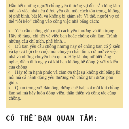
Hầu hết những người chồng yêu thương vợ đều sẵn lòng làm
một số việc nhà nếu được yêu cầu một cách tôn trọng, không
bị phê bình, bắt lỗi và không bị giám sát. Vì thế, người vợ có
thể “lôi kéo” chồng vào công việc nhà bằng cách:
Yêu cầu chồng giúp một cách yêu thương và tôn trọng.
Hãy rõ ràng, chi tiết về việc bạn hoặc chồng cần làm. Tránh
những câu chỉ trích, phê bình…
Dù bạn yêu cầu chồng nhưng hãy để chồng bạn có ý kiến
và tạo cơ hội cho cuộc nói chuyện chân tình, cởi mở về việc
nhà và những chuyện liên quan. Hãy là phụ nữ biết lắng
nghe, điềm tĩnh ngay cả khi bạn không hề đồng ý với ý kiến
của chồng.
Hãy tỏ ra hạnh phúc và cảm ơn thật sự không chỉ bằng lời
nói mà cả hành động yêu thương với chồng khi được phụ
giúp.
Quan trọng với đàn ông, đừng chê bai, soi mói khi chồng
làm sai mà hãy luôn động viên, thân thiện và cộng tác cùng
chồng.
CÓ THỂ BẠN QUAN TÂM: