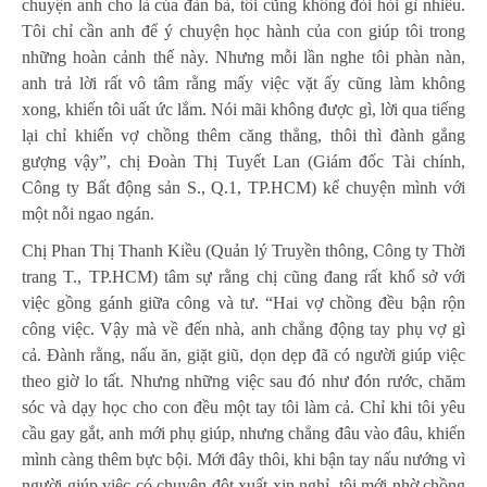
chuyện anh cho là của đàn bà, tôi cũng không đòi hỏi gì nhiều.
Tôi chỉ cần anh để ý chuyện học hành của con giúp tôi trong
những hoàn cảnh thế này. Nhưng mỗi lần nghe tôi phàn nàn,
anh trả lời rất vô tâm rằng mấy việc vặt ấy cũng làm không
xong, khiến tôi uất ức lắm. Nói mãi không được gì, lời qua tiếng
lại chỉ khiến vợ chồng thêm căng thẳng, thôi thì đành gắng
gượng vậy”, chị Đoàn Thị Tuyết Lan (Giám đốc Tài chính,
Công ty Bất động sản S., Q.1, TP.HCM) kể chuyện mình với
một nỗi ngao ngán.
Chị Phan Thị Thanh Kiều (Quản lý Truyền thông, Công ty Thời
trang T., TP.HCM) tâm sự rằng chị cũng đang rất khổ sở với
việc gồng gánh giữa công và tư. “Hai vợ chồng đều bận rộn
công việc. Vậy mà về đến nhà, anh chẳng động tay phụ vợ gì
cả. Đành rằng, nấu ăn, giặt giũ, dọn dẹp đã có người giúp việc
theo giờ lo tất. Nhưng những việc sau đó như đón rước, chăm
sóc và dạy học cho con đều một tay tôi làm cả. Chỉ khi tôi yêu
cầu gay gắt, anh mới phụ giúp, nhưng chẳng đâu vào đâu, khiến
mình càng thêm bực bội. Mới đây thôi, khi bận tay nấu nướng vì
người giúp việc có chuyện đột xuất xin nghỉ, tôi mới nhờ chồng