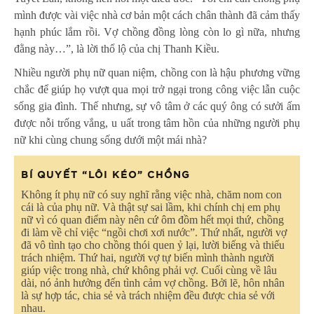
mình được vài việc nhà cơ bản một cách chân thành đã cảm thấy
hạnh phúc lắm rồi. Vợ chồng đồng lòng còn lo gì nữa, nhưng
đằng này…”, là lời thổ lộ của chị Thanh Kiều.
Nhiều người phụ nữ quan niệm, chồng con là hậu phương vững
chắc để giúp họ vượt qua mọi trở ngại trong công việc lẫn cuộc
sống gia đình. Thế nhưng, sự vô tâm ở các quý ông có sưởi ấm
được nỗi trống vắng, u uất trong tâm hồn của những người phụ
nữ khi cùng chung sống dưới một mái nhà?
BÍ QUYẾT “LÔI KÉO” CHỒNG
Không ít phụ nữ có suy nghĩ rằng việc nhà, chăm nom con
cái là của phụ nữ. Và thật sự sai lầm, khi chính chị em phụ
nữ vì có quan điểm này nên cứ ôm đồm hết mọi thứ, chồng
đi làm về chỉ việc “ngồi chơi xơi nước”. Thứ nhất, người vợ
đã vô tình tạo cho chồng thói quen ỷ lại, lười biếng và thiếu
trách nhiệm. Thứ hai, người vợ tự biến mình thành người
giúp việc trong nhà, chứ không phải vợ. Cuối cùng về lâu
dài, nó ảnh hưởng đến tình cảm vợ chồng. Bởi lẽ, hôn nhân
là sự hợp tác, chia sẻ và trách nhiệm đều được chia sẻ với
nhau.