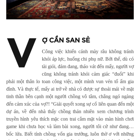
V
Ợ CẦN SAN SẺ
Công việc khiến cánh mày râu không tránh
khỏi áp lực, huống chi phụ nữ. Bởi thế, dù có
tài giỏi, đảm đang, tháo vát đến mấy, người vợ
cũng không tránh khỏi cảm giác “đuối” khi
phải một thân lo toan công việc, một mình vun vén tổ ấm gia
đình. Và thực tế, mấy ai trở về nhà có được sự thoải mái về mặt
tinh thần bên cạnh một người chồng vô tâm, chẳng ngó ngàng
đến cảm xúc của vợ?! “Giải quyết xong sự cố liên quan đến một
dự án, về đến nhà thấy chồng thản nhiên xem chương trình
truyền hình yêu thích mặc con trai cắm mặt vào màn hình chơi
game khi chưa học và làm bài xong, người tôi cứ như đang…
bốc lửa. Biết tính chồng vốn gia trưởng, luôn thờ ơ với những