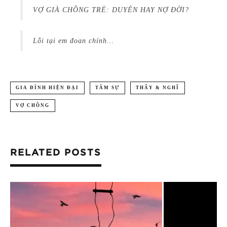
VỢ GIÀ CHỒNG TRẺ: DUYÊN HAY NỢ ĐỜI?
Lỗi tại em đoan chính…
GIA ĐÌNH HIỆN ĐẠI
TÂM SỰ
THẤY & NGHĨ
VỢ CHỒNG
RELATED POSTS