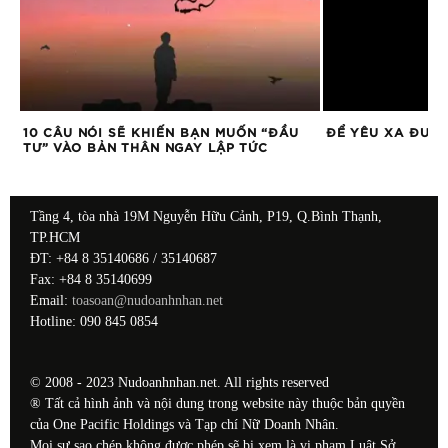
10 CÂU NÓI SẼ KHIẾN BẠN MUỐN “ĐẦU
ĐỂ YÊU XA ĐƯỢC
TƯ” VÀO BẢN THÂN NGAY LẬP TỨC
Tầng 4, tòa nhà 19M Nguyễn Hữu Cảnh, P19, Q.Bình Thạnh,
TP.HCM
ĐT: +84 8 35140686 / 35140687
Fax: +84 8 35140699
Email:
toasoan@nudoanhnhan.net
Hotline: 090 845 0854
© 2008 - 2023 Nudoanhnhan.net. All rights reserved
® Tất cả hình ảnh và nội dung trong website này thuộc bản quyền
của One Pacific Holdings và Tạp chí Nữ Doanh Nhân.
Mọi sự sao chép không được phép sẽ bị xem là vi phạm Luật Sở