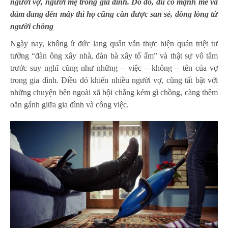
người vợ, người mẹ trong gia đình. Do đó, dù có mạnh mẽ và
đảm đang đến mấy thì họ cũng cần được san sẻ, đồng lòng từ
người chồng
Ngày nay, không ít đức lang quân vẫn thực hiện quán triệt tư
tưởng “đàn ông xây nhà, đàn bà xây tổ ấm” và thật sự vô tâm
trước suy nghĩ cũng như những – việc – không – tên của vợ
trong gia đình. Điều đó khiến nhiều người vợ, cũng tất bật với
những chuyện bên ngoài xã hội chẳng kém gì chồng, càng thêm
oằn gánh giữa gia đình và công việc.