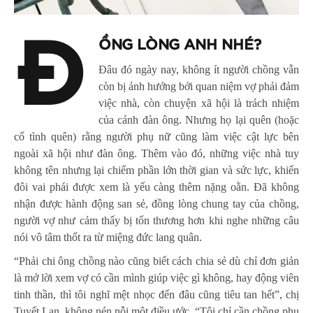
Đ
ỒNG LÒNG ANH NHÉ?
Đâu đó ngày nay, không ít người chồng vẫn
còn bị ảnh hưởng bởi quan niệm vợ phải đảm
việc nhà, còn chuyện xã hội là trách nhiệm
của cánh đàn ông. Nhưng họ lại quên (hoặc
cố tình quên) rằng người phụ nữ cũng làm việc cật lực bên
ngoài xã hội như đàn ông. Thêm vào đó, những việc nhà tuy
không tên nhưng lại chiếm phần lớn thời gian và sức lực, khiến
đôi vai phái được xem là yếu càng thêm nặng oằn. Đã không
nhận được hành động san sẻ, đồng lòng chung tay của chồng,
người vợ như cảm thấy bị tổn thương hơn khi nghe những câu
nói vô tâm thốt ra từ miệng đức lang quân.
“Phải chi ông chồng nào cũng biết cách chia sẻ dù chỉ đơn giản
là mở lời xem vợ có cần mình giúp việc gì không, hay động viên
tinh thần, thì tôi nghĩ mệt nhọc đến đâu cũng tiêu tan hết”, chị
Tuyết Lan, không nén nỗi một điều ước. “Tôi chỉ cần chồng phụ