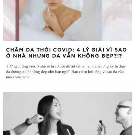
CHĂM DA THỜI COVID: 4 LÝ GIẢI VÌ SAO
Ở NHÀ NHƯNG DA VẪN KHÔNG ĐẸP?!?
Tưởng chừng việc ở nhà sẽ là cơ hội để tút tát lại làn da, nhưng kỳ lạ thay
da dường như không đẹp như bạn nghĩ. Bạn có tự hỏi rằng vì sao da vẫn
mãi chưa đẹp?
...