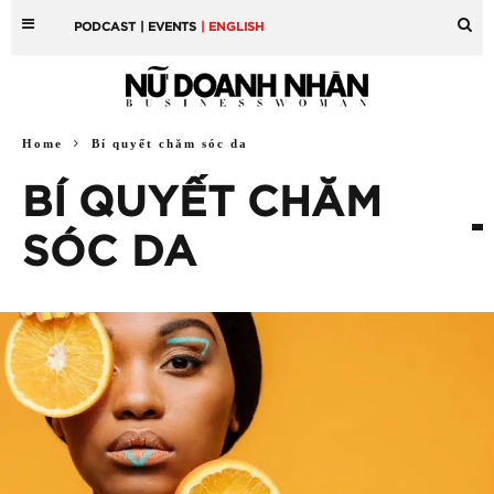
PODCAST
| EVENTS
| ENGLISH
Home
Bí quyết chăm sóc da
BÍ QUYẾT CHĂM
SÓC DA