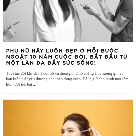
PHỤ NỮ HÃY LUÔN ĐẸP Ở MỖI BƯỚC
NGOẶT 10 NĂM CUỘC ĐỜI, BẮT ĐẦU TỪ
MỘT LÀN DA ĐẦY SỨC SỐNG!
Tuổi tác đôi khi chỉ là con số và dường như nó chẳng ảnh hưởng gì nếu
bạn luôn biết yêu thương bản thân đúng cách. Đó là giữ cho mình một tâm
hồn tươi trẻ, bắt
...