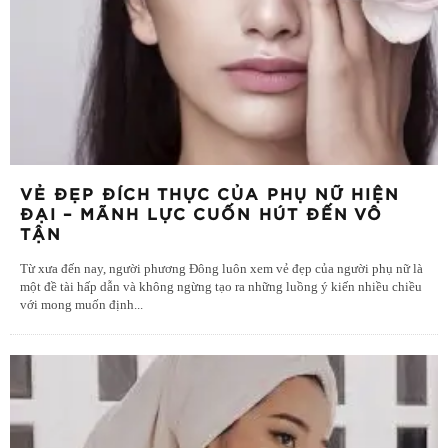
VẺ ĐẸP ĐÍCH THỰC CỦA PHỤ NỮ HIỆN
ĐẠI – MÃNH LỰC CUỐN HÚT ĐẾN VÔ
TẬN
Từ xưa đến nay, người phương Đông luôn xem vẻ đẹp của người phụ nữ là
một đề tài hấp dẫn và không ngừng tạo ra những luồng ý kiến nhiều chiều
với mong muốn định
...