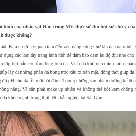
 hình của nhân vật Hân trong MV thực sự thu hút sự chú ý của k
ình được không?
huật, Karen cực kỳ quan tâm đến vóc dáng cũng như làn da của mình. Đ
sử dụng các loại tẩy trang lành tính để đảm bảo đem lại độ dịu nhẹ cho
u lớp bụi bẩn còn tồn đọng trên da. Vì là da khô nên mình luôn chăm 
giúp lấy đi những phần da bong tróc xấu xí trên mặt, đồng thời giúp da 
độ pH cho da rồi mới bắt đầu sử dụng những sản phẩm dưỡng kế tiếp.
chống nắng. Vì cần phải make up nhiều và không thể bôi kem chống n
da khỏe mạnh trong thời tiết khắc nghiệt tại Sài Gòn.