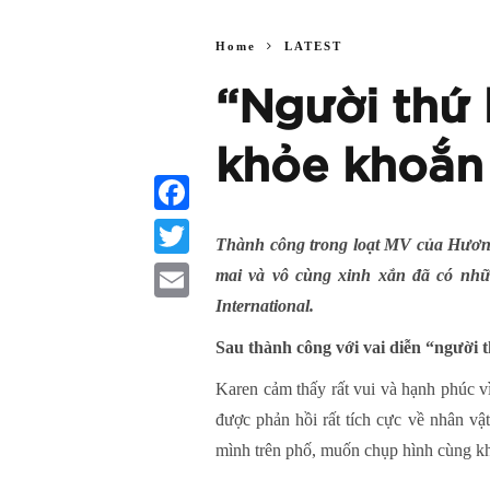
Home
LATEST
“Người thứ 
khỏe khoắn t
Facebook
Thành công trong loạt MV của Hương 
Twitter
mai và vô cùng xinh xắn đã có nhữ
International.
Email
Sau thành công với vai diễn “người 
Karen cảm thấy rất vui và hạnh phúc v
được phản hồi rất tích cực về nhân v
mình trên phố, muốn chụp hình cùng kh