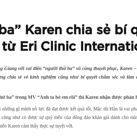
ba” Karen chia sẻ bí 
ừ Eri Clinic Internati
Giang với vai diễn “người thứ ba” vô cùng thuyết phục, Karen –
ng chia sẻ về kinh nghiệm cũng như bí quyết chăm sóc và làm đ
thứ ba” trong MV “Anh ta bỏ em rồi” thì Karen nhận được phản h
ì những gì mình nỗ lực đã đạt được kết quả tốt. Mặc dù Hân là vai ph
ật cũng như có được sự quý mến của đông đảo khán giả dành cho mìn
iến Karen cảm thấy thực sự tuyệt vời.