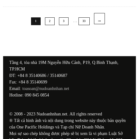
…
1
2
3
33
Tầng 4, tòa nhà 19M Nguyễn Hữu Cảnh, P19, Q.Bình Thạnh,
TP.HCM
ĐT: +84 8 35140686 / 35140687
Fax: +84 8 35140699
Email:
toasoan@nudoanhnhan.net
Hotline: 090 845 0854
© 2008 - 2023 Nudoanhnhan.net. All rights reserved
® Tất cả hình ảnh và nội dung trong website này thuộc bản quyền
của One Pacific Holdings và Tạp chí Nữ Doanh Nhân.
Mọi sự sao chép không được phép sẽ bị xem là vi phạm Luật Sở