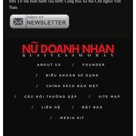
hữu Trí tuệ hiện hành của nước Cộng hòa Xã hội Chủ nghĩa Việt
Nam.
ABOUT US
FOUNDER
ĐIỀU KHOẢN SỬ DỤNG
CHÍNH SÁCH BẢO MẬT
CÂU HỎI THƯỜNG GẶP
SITE MAP
LIÊN HỆ
ĐẶT BÁO
MEDIA KIT