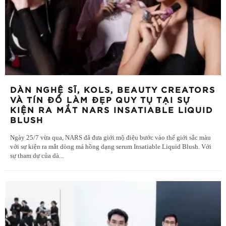
DÀN NGHỆ SĨ, KOLS, BEAUTY CREATORS
VÀ TÍN ĐỒ LÀM ĐẸP QUY TỤ TẠI SỰ
KIỆN RA MẮT NARS INSATIABLE LIQUID
BLUSH
Ngày 25/7 vừa qua, NARS đã đưa giới mộ điệu bước vào thế giới sắc màu
với sự kiện ra mắt dòng má hồng dạng serum Insatiable Liquid Blush. Với
sự tham dự của dà
...