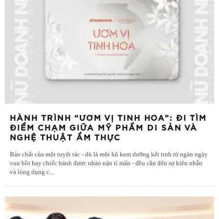
HÀNH TRÌNH “ƯƠM VỊ TINH HOA”: ĐI TÌM
ĐIỂM CHẠM GIỮA MỸ PHẨM DI SẢN VÀ
NGHỆ THUẬT ẨM THỰC
Bản chất của một tuyệt tác - dù là một hũ kem dưỡng kết tinh từ ngàn ngày
vun bồi hay chiếc bánh được nhào nặn tỉ mẩn - đều cần đến sự kiên nhẫn
và lòng dụng c
...