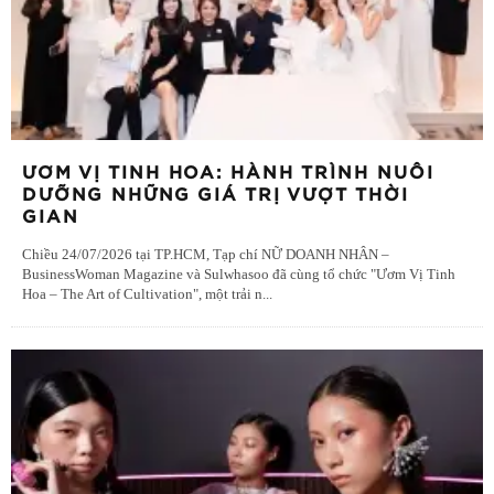
ƯƠM VỊ TINH HOA: HÀNH TRÌNH NUÔI
DƯỠNG NHỮNG GIÁ TRỊ VƯỢT THỜI
GIAN
Chiều 24/07/2026 tại TP.HCM, Tạp chí NỮ DOANH NHÂN –
BusinessWoman Magazine và Sulwhasoo đã cùng tổ chức "Ươm Vị Tinh
Hoa – The Art of Cultivation", một trải n
...