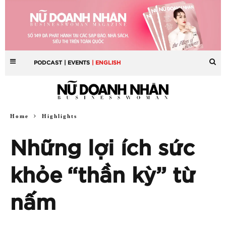
PODCAST
| EVENTS
| ENGLISH
Home
Highlights
Những lợi ích sức
khỏe “thần kỳ” từ
nấm