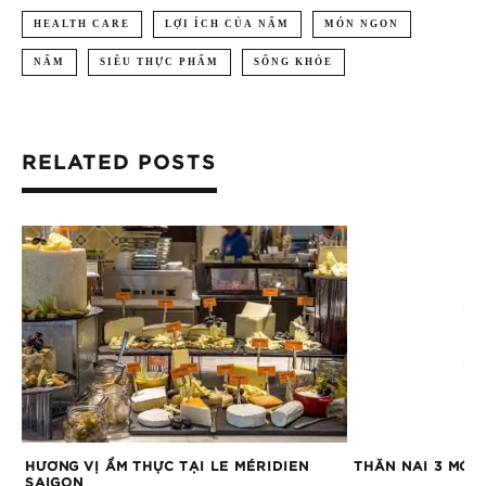
HEALTH CARE
LỢI ÍCH CỦA NẤM
MÓN NGON
NẤM
SIÊU THỰC PHẨM
SỐNG KHỎE
RELATED POSTS
HÔ
HƯƠNG VỊ ẨM THỰC TẠI LE MÉRIDIEN
THĂN NAI 3 MÓN
SAIGON