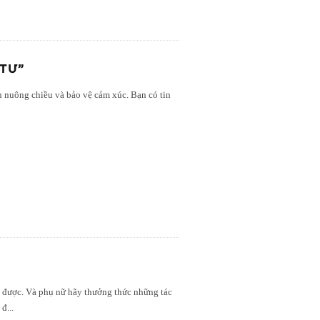
TƯ”
 nuông chiều và bảo vệ cảm xúc. Bạn có tin
?
g được. Và phụ nữ hãy thưởng thức những tác
 đ
...