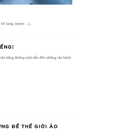
n bổ sung. (more…)
...
IẾNG!
 cân bằng đường ruột dẫn đến những căn bệnh
NG ĐỂ THẾ GIỚI ẢO