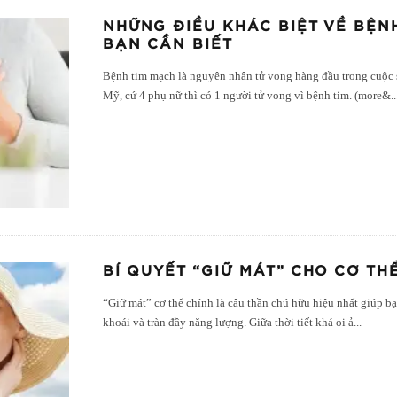
NHỮNG ĐIỀU KHÁC BIỆT VỀ BỆN
BẠN CẦN BIẾT
Bệnh tim mạch là nguyên nhân tử vong hàng đầu trong cuộc s
Mỹ, cứ 4 phụ nữ thì có 1 người tử vong vì bệnh tim. (more&
..
BÍ QUYẾT “GIỮ MÁT” CHO CƠ THỂ
“Giữ mát” cơ thể chính là câu thần chú hữu hiệu nhất giúp bạn
khoái và tràn đầy năng lượng. Giữa thời tiết khá oi ả
...