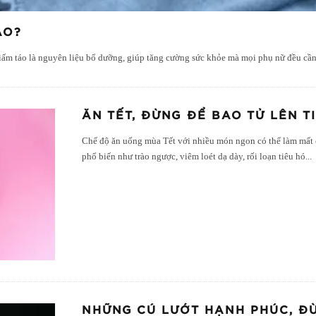
ÁO?
iấm táo là nguyên liệu bổ dưỡng, giúp tăng cường sức khỏe mà mọi phụ nữ đều cầ
ĂN TẾT, ĐỪNG ĐỂ BAO TỬ LÊN T
Chế độ ăn uống mùa Tết với nhiều món ngon có thể làm mất
phổ biến như trào ngược, viêm loét dạ dày, rối loạn tiêu hó
...
NHỮNG CÚ LƯỚT HẠNH PHÚC, ĐỪ