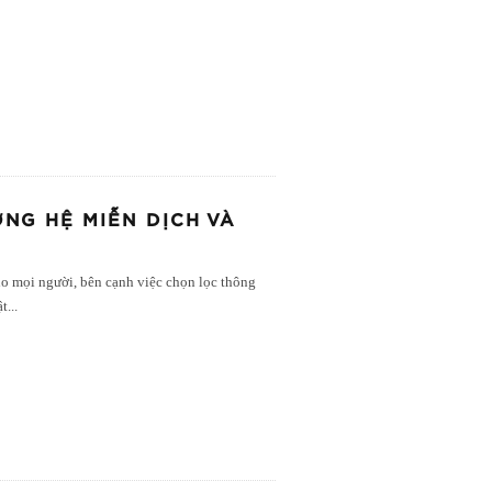
NG HỆ MIỄN DỊCH VÀ
o mọi người, bên cạnh việc chọn lọc thông
ật
...