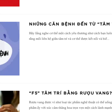
NHỮNG CĂN BỆNH ĐẾN TỪ “TÂM 
Hãy lắng nghe cơ thể một cách yêu thương như cách bạn luôn
rằng mối liên hệ giữa tâm trí và cơ thể được kết nối và biể
...
“F5” TÂM TRÍ BẰNG RƯỢU VANG
Rượu vang được ví như loại tác phẩm nghệ thuật có thể uốn
phẩm ấy với xúc cảm thăng hoa trọn vẹn một cách lành mạnh