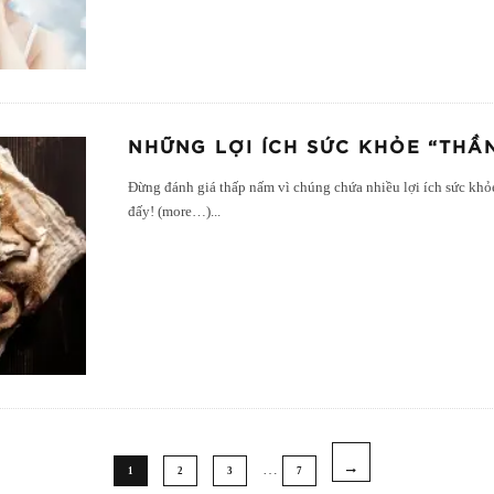
NHỮNG LỢI ÍCH SỨC KHỎE “THẦ
Đừng đánh giá thấp nấm vì chúng chứa nhiều lợi ích sức khỏ
đấy! (more…)
...
…
1
2
3
7