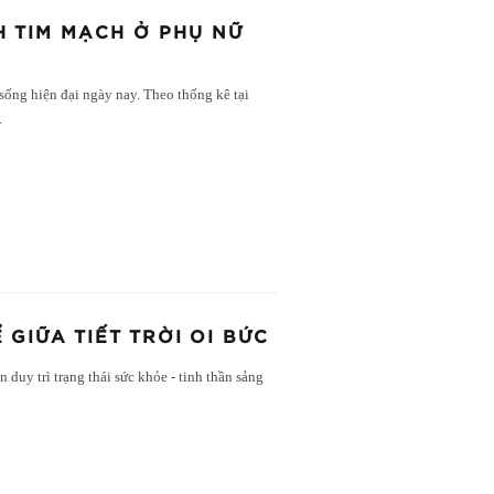
H TIM MẠCH Ở PHỤ NỮ
ống hiện đại ngày nay. Theo thống kê tại
.
 GIỮA TIẾT TRỜI OI BỨC
 duy trì trạng thái sức khỏe - tinh thần sảng