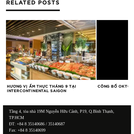
RELATED POSTS
O
HƯƠNG VỊ ẨM THỰC THÁNG 9 TẠI
CÔNG BỐ OKTOBE
INTERCONTINENTAL SAIGON
Tầng 4, tòa nhà 19M Nguyễn Hữu Cảnh, P19, Q.Bình Thạnh,
TP.HCM
ĐT: +84 8 35140686 / 35140687
Fax: +84 8 35140699