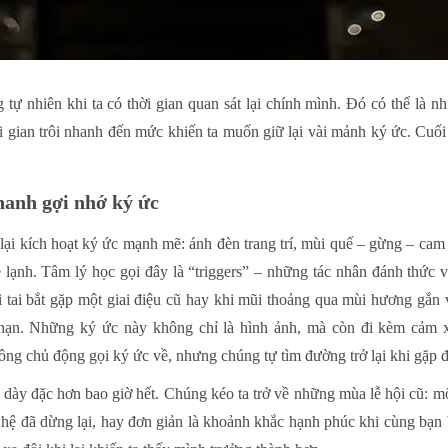
tự nhiên khi ta có thời gian quan sát lại chính mình. Đó có thể là 
ời gian trôi nhanh đến mức khiến ta muốn giữ lại vài mảnh ký ức. Cuối
hanh gợi nhớ ký ức
lại kích hoạt ký ức mạnh mẽ: ánh đèn trang trí, mùi quế – gừng – cam
se lạnh. Tâm lý học gọi đây là “triggers” – những tác nhân đánh thứ
i tai bắt gặp một giai điệu cũ hay khi mũi thoảng qua mùi hương gắn 
i hạn. Những ký ức này không chỉ là hình ảnh, mà còn đi kèm cảm 
không chủ động gọi ký ức về, nhưng chúng tự tìm đường trở lại khi gặp 
dày đặc hơn bao giờ hết. Chúng kéo ta trở về những mùa lễ hội cũ: mộ
n hệ đã dừng lại, hay đơn giản là khoảnh khắc hạnh phúc khi cùng b