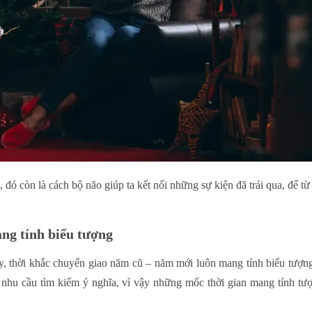
 đó còn là cách bộ não giúp ta kết nối những sự kiện đã trải qua, để t
ng tính biểu tượng
 thời khắc chuyển giao năm cũ – năm mới luôn mang tính biểu tượn
nhu cầu tìm kiếm ý nghĩa, vì vậy những mốc thời gian mang tính tượn