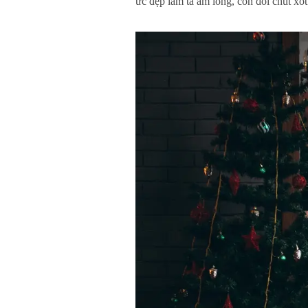
ức đẹp làm ta ấm lòng, còn đôi chút xót