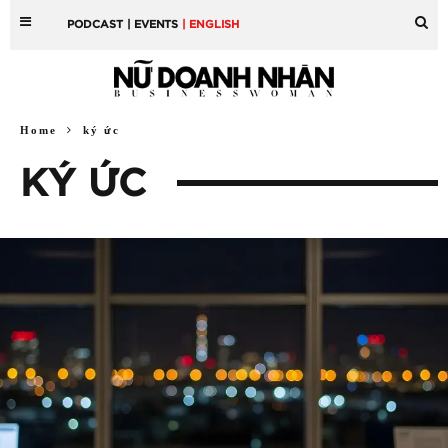
PODCAST
| EVENTS
| ENGLISH
Home
ký ức
KÝ ỨC