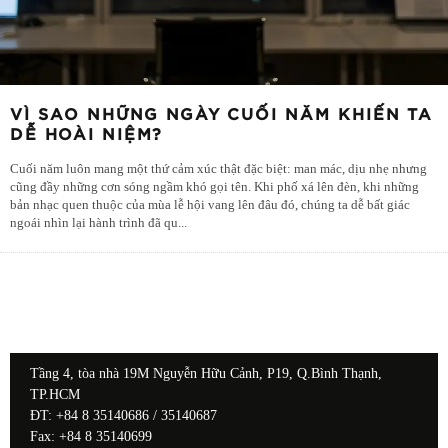
VÌ SAO NHỮNG NGÀY CUỐI NĂM KHIẾN TA
DỄ HOÀI NIỆM?
Cuối năm luôn mang một thứ cảm xúc thật đặc biệt: man mác, dịu nhẹ nhưng
cũng đầy những cơn sóng ngầm khó gọi tên. Khi phố xá lên đèn, khi những
bản nhạc quen thuộc của mùa lễ hội vang lên đâu đó, chúng ta dễ bất giác
ngoái nhìn lại hành trình đã qu
...
Tầng 4, tòa nhà 19M Nguyễn Hữu Cảnh, P19, Q.Bình Thạnh,
TP.HCM
ĐT: +84 8 35140686 / 35140687
Fax: +84 8 35140699