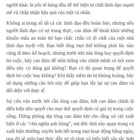
người khác là yếu tố hàng đầu để thể hiện tư chất lãnh đạo mạnh
mẽ và chấp nhận hậu quả của một cá nhân.
Không ai trong số tất cả các lãnh đạo đều hoàn hảo, nhưng nếu
người lãnh đạo có sự trung thực, can đảm để thoát khỏi những
khuôn mẫu an toàn thì bạn chắc chắn có tố chất của một nhà
lãnh đạo tuyệt vời. Bạn biết rằng mọi thứ không phải lúc nào
cũng đi theo kế hoạch, nhưng trước khi nản lòng hay quyết định
bỏ cuộc, hãy can đảm để nhìn thẳng vào chính mình và hỏi xem
điều này có đáng giá không? Bạn có đủ quan trọng để quyết
định bỏ cuộc hay không? Khi thấy niềm tin bị khủng hoảng, hãy
sử dụng những câu hỏi này để giúp bạn lấy lại sự can đảm và
đối diện với thực tế.
Sự cứu vãn trước hết cần lòng can đảm, bởi can đảm chính là
điều kiện tiên quyết cho mọi thứ quyết định có giá trị trong cuộc
sống. Đừng phóng đại lòng can đảm khi cho rằng nó chỉ xuất
hiện ở các “chủ nghĩa anh hùng”, mà đức tính này quan trọng và
xuất hiện thường xuyên hơn hết trong mọi hoạt động hằng ngày,
qua đó sẽ giúp bạn thúc đẩy sự rõ ràng và hiểu biết sâu sắc hơn