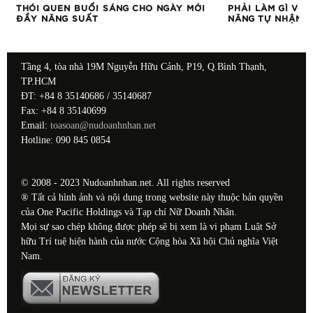
THÓI QUEN BUỔI SÁNG CHO NGÀY MỚI
PHẢI LÀM GÌ VỚ
ĐẦY NĂNG SUẤT
NĂNG TỰ NHẬN 
Tầng 4, tòa nhà 19M Nguyễn Hữu Cảnh, P19, Q.Bình Thạnh,
TP.HCM
ĐT: +84 8 35140686 / 35140687
Fax: +84 8 35140699
Email:
toasoan@nudoanhnhan.net
Hotline: 090 845 0854
© 2008 - 2023 Nudoanhnhan.net. All rights reserved
® Tất cả hình ảnh và nội dung trong website này thuộc bản quyền
của One Pacific Holdings và Tạp chí Nữ Doanh Nhân.
Mọi sự sao chép không được phép sẽ bị xem là vi phạm Luật Sở
hữu Trí tuệ hiện hành của nước Cộng hòa Xã hội Chủ nghĩa Việt
Nam.