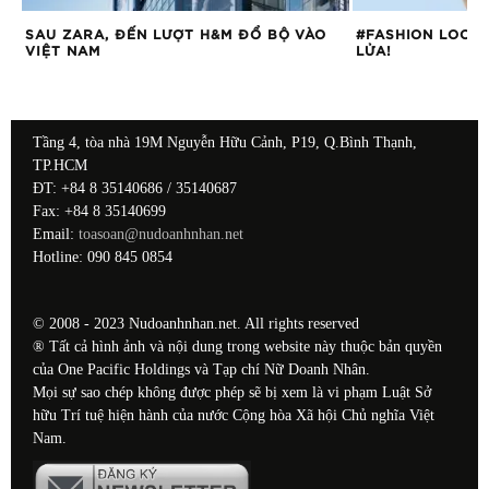
C
SAU ZARA, ĐẾN LƯỢT H&M ĐỔ BỘ VÀO
#FASHION LOOK:
VIỆT NAM
LỬA!
Tầng 4, tòa nhà 19M Nguyễn Hữu Cảnh, P19, Q.Bình Thạnh,
TP.HCM
ĐT: +84 8 35140686 / 35140687
Fax: +84 8 35140699
Email:
toasoan@nudoanhnhan.net
Hotline: 090 845 0854
© 2008 - 2023 Nudoanhnhan.net. All rights reserved
® Tất cả hình ảnh và nội dung trong website này thuộc bản quyền
của One Pacific Holdings và Tạp chí Nữ Doanh Nhân.
Mọi sự sao chép không được phép sẽ bị xem là vi phạm Luật Sở
hữu Trí tuệ hiện hành của nước Cộng hòa Xã hội Chủ nghĩa Việt
Nam.