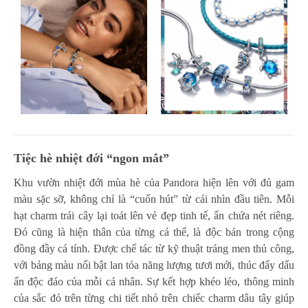
Tiệc hè nhi
ệt đới
“ngon mắt”
Khu vườn nhiệt đới mùa hè của Pandora hiện lên với đủ gam
màu sặc sỡ, không chỉ là “cuốn hút” từ cái nhìn đầu tiên. Mỗi
hạt charm trái cây lại toát lên vẻ đẹp tinh tế, ẩn chứa nét riêng.
Đó cũng là hiện thân của từng cá thể, là độc bản trong cộng
đồng đầy cá tính. Được chế tác từ kỹ thuật tráng men thủ công,
với bảng màu nổi bật lan tỏa năng lượng tươi mới, thúc đẩy dấu
ấn độc đáo của mỗi cá nhân. Sự kết hợp khéo léo, thông minh
của sắc đỏ trên từng chi tiết nhỏ trên chiếc charm dâu tây giúp