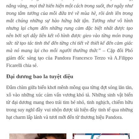
nắng vàng, mọi thứ hiển hiện một cách trong suốt, thơ ngây như
trong tâm tưởng của mỗi đứa trẻ về mùa hè, rồi ánh lên trong
mắt chúng những sự hào hứng bất tận. Tưởng như vô hình
nhưng lại chạm đến những rung cảm đặc biệt nhất được tạo
nên bởi sợi dây liên kết vô hình được gieo vào từng món trang
sức từ tạo tác tinh thế đến từng chi tiết về thiết kế đến cảm giác
mà nó mang lại cho mỗi người thường thức”
– Cặp đôi Phó
giám đốc sáng tạo của Pandora Francesco Terzo và A.Filippo
Ficarelli chia sẻ.
Đại dương bao la tuyệt diệu
Đắm chìm giữa biển khơi mênh mông qua từng đợt sóng lăn tăn,
xô vào những xúc cảm vấn vương khó tả. Những sinh vật biển
từ đại dương mang theo trái tim bé nhỏ, tinh nghịch, chiếm hữu
trong suy nghĩ đầy vui nhộn được tái hiện đầy tinh tế qua những
hạt charm lấp lánh và tươi mới đến từ thương hiệu Pandora.