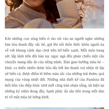
Khi những con sóng biển rì rào rót vào tai người nghe những
bản hòa thanh đầy sắc hè, gợi lên nỗi thổn thức khôn nguôi ùa
về với khung cảnh dạo chơi trên bờ biển xanh. Mỗi món trang
sức lấp lánh trên đôi bàn tay ngọc ngà đều phản chiếu một câu
chuyện mang dấu ấn của riêng mình. Bản giao hưởng mùa hè –
khúc ca thiên nhiên được hòa tấu bởi âm thanh vui nhộn từ đại
sứ biển cả, được điểm tô thêm màu sắc của những trái thơm, quả
mọng của vùng nhiệt đới. Những nhà thiết kế của Pandora đã
thổi hồn vào điệp khúc tươi mới căng tràn nhựa sống, tái hiện lại
những kỷ niệm đong đầy, hạnh phúc ẩn sâu bên trong mỗi tâm
trí về một mùa hè hứng khởi.