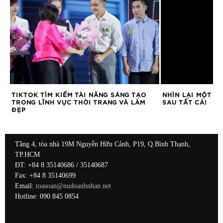
ÁO
TIKTOK TÌM KIẾM TÀI NĂNG SÁNG TẠO
NHÌN LẠI MỘT N
TRONG LĨNH VỰC THỜI TRANG VÀ LÀM
SAU TẤT CẢ!
ĐẸP
Tầng 4, tòa nhà 19M Nguyễn Hữu Cảnh, P19, Q.Bình Thạnh,
TP.HCM
ĐT: +84 8 35140686 / 35140687
Fax: +84 8 35140699
Email:
toasoan@nudoanhnhan.net
Hotline: 090 845 0854