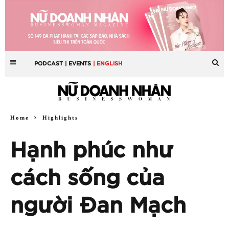
PODCAST
| EVENTS
| ENGLISH
Home
Highlights
Hạnh phúc như
cách sống của
người Đan Mạch