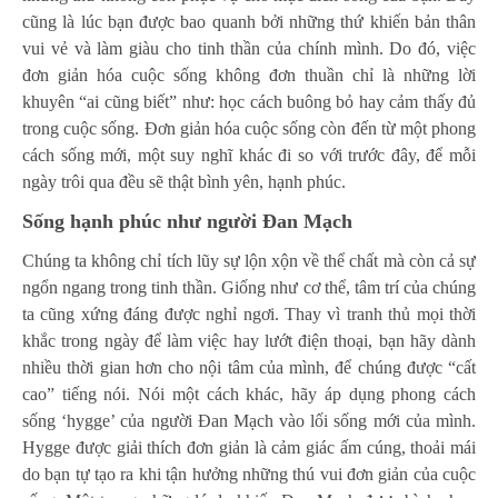
cũng là lúc bạn được bao quanh bởi những thứ khiến bản thân
vui vẻ và làm giàu cho tinh thần của chính mình. Do đó, việc
đơn giản hóa cuộc sống không đơn thuần chỉ là những lời
khuyên “ai cũng biết” như: học cách buông bỏ hay cảm thấy đủ
trong cuộc sống. Đơn giản hóa cuộc sống còn đến từ một phong
cách sống mới, một suy nghĩ khác đi so với trước đây, để mỗi
ngày trôi qua đều sẽ thật bình yên, hạnh phúc.
Sống hạnh phúc như người Đan Mạch
Chúng ta không chỉ tích lũy sự lộn xộn về thể chất mà còn cả sự
ngổn ngang trong tinh thần. Giống như cơ thể, tâm trí của chúng
ta cũng xứng đáng được nghỉ ngơi. Thay vì tranh thủ mọi thời
khắc trong ngày để làm việc hay lướt điện thoại, bạn hãy dành
nhiều thời gian hơn cho nội tâm của mình, để chúng được “cất
cao” tiếng nói. Nói một cách khác, hãy áp dụng phong cách
sống ‘hygge’ của người Đan Mạch vào lối sống mới của mình.
Hygge được giải thích đơn giản là cảm giác ấm cúng, thoải mái
do bạn tự tạo ra khi tận hưởng những thú vui đơn giản của cuộc