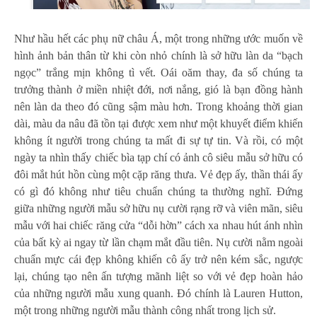
Như hầu hết các phụ nữ châu Á, một trong những ước muốn về
hình ảnh bản thân từ khi còn nhỏ chính là sở hữu làn da “bạch
ngọc” trắng mịn không tì vết. Oái oăm thay, đa số chúng ta
trưởng thành ở miền nhiệt đới, nơi nắng, gió là bạn đồng hành
nên làn da theo đó cũng sậm màu hơn. Trong khoảng thời gian
dài, màu da nâu đã tồn tại được xem như một khuyết điểm khiến
không ít người trong chúng ta mất đi sự tự tin. Và rồi, có một
ngày ta nhìn thấy chiếc bìa tạp chí có ảnh cô siêu mẫu sở hữu có
đôi mắt hút hồn cùng một cặp răng thưa. Vẻ đẹp ấy, thần thái ấy
có gì đó không như tiêu chuẩn chúng ta thường nghĩ. Đứng
giữa những người mẫu sở hữu nụ cười rạng rỡ và viên mãn, siêu
mẫu với hai chiếc răng cửa “dỗi hờn” cách xa nhau hút ánh nhìn
của bất kỳ ai ngay từ lần chạm mắt đầu tiên. Nụ cười nằm ngoài
chuẩn mực cái đẹp không khiến cô ấy trở nên kém sắc, ngược
lại, chúng tạo nên ấn tượng mãnh liệt so với vẻ đẹp hoàn hảo
của những người mẫu xung quanh. Đó chính là Lauren Hutton,
một trong những người mẫu thành công nhất trong lịch sử.