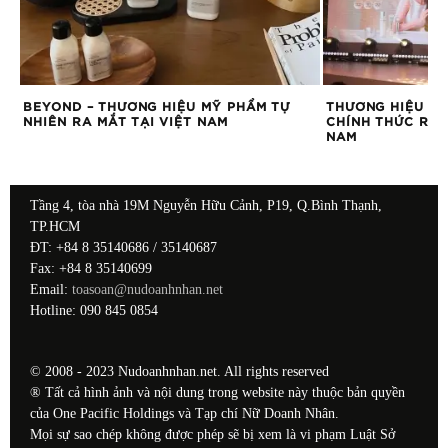
BEYOND – THƯƠNG HIỆU MỸ PHẨM TỰ
THƯƠNG HIỆU MỸ
NHIÊN RA MẮT TẠI VIỆT NAM
CHÍNH THỨC RA 
NAM
Tầng 4, tòa nhà 19M Nguyễn Hữu Cảnh, P19, Q.Bình Thạnh,
TP.HCM
ĐT: +84 8 35140686 / 35140687
Fax: +84 8 35140699
Email:
toasoan@nudoanhnhan.net
Hotline: 090 845 0854
© 2008 - 2023 Nudoanhnhan.net. All rights reserved
® Tất cả hình ảnh và nội dung trong website này thuộc bản quyền
của One Pacific Holdings và Tạp chí Nữ Doanh Nhân.
Mọi sự sao chép không được phép sẽ bị xem là vi phạm Luật Sở