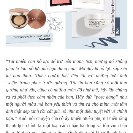
“
Tất nhiên cần nỗ lực để trở nên thanh lịch, nhưng đó không
phải là loại nỗ lực mà bạn đang nghĩ. Mà đấy là nỗ lực sắp xếp
lại bản thân. Nhiều người biết đến tôi với những bức ảnh
‘selfie’ trang phục trước gương. Tôi tin bạn cũng có một tấm
gương như vậy, cũng có những món đồ như thế, hãy lấy chúng
ra và phối theo cảm nhận của bạn. Hãy thử “pose dáng” như
một người mẫu mà bạn yêu thích và tìm ra cho mình một tấm
ảnh thật đẹp xinh rồi cất giữ nó như một điều tuyệt vời về chính
bạn.”
Buổi nói chuyện của cô ấy khiến nhiều phụ nữ hiểu rằng
thanh lịch chính là một loại cảm nhận hài lòng và tôn vinh bản
thân. Khi có nó, chúng ta tìm thấy không chỉ là sự thanh lịch,