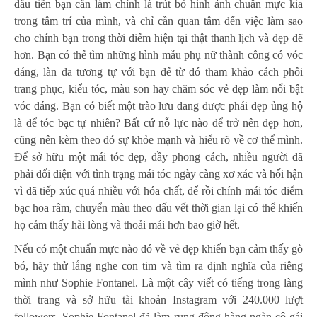
đầu tiên bạn cần làm chính là trút bỏ hình ảnh chuẩn mực kia
trong tâm trí của mình, và chỉ cần quan tâm đến việc làm sao
cho chính bạn trong thời điểm hiện tại thật thanh lịch và đẹp đẽ
hơn. Bạn có thể tìm những hình mẫu phụ nữ thành công có vóc
dáng, làn da tương tự với bạn để từ đó tham khảo cách phối
trang phục, kiểu tóc, màu son hay chăm sóc vẻ đẹp làm nổi bật
vóc dáng. Bạn có biết một trào lưu đang được phái đẹp ủng hộ
là để tóc bạc tự nhiên? Bất cứ nỗ lực nào để trở nên đẹp hơn,
cũng nên kèm theo đó sự khỏe mạnh và hiểu rõ về cơ thể mình.
Để sở hữu một mái tóc đẹp, đầy phong cách, nhiều người đã
phải đối diện với tình trạng mái tóc ngày càng xơ xác và hối hận
vì đã tiếp xúc quá nhiều với hóa chất, để rồi chính mái tóc điểm
bạc hoa râm, chuyển màu theo dấu vết thời gian lại có thể khiến
họ cảm thấy hài lòng và thoải mái hơn bao giờ hết.
Nếu có một chuẩn mực nào đó về vẻ đẹp khiến bạn cảm thấy gò
bó, hãy thử lắng nghe con tim và tìm ra định nghĩa của riêng
mình như Sophie Fontanel. Là một cây viết có tiếng trong làng
thời trang và sở hữu tài khoản Instagram với 240.000 lượt
followers, Sophie Fontanel đã làm rung động hàng ngàn cô gái