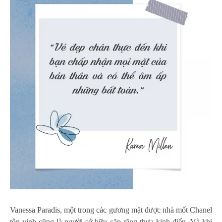
Vanessa Paradis, một trong các gương mặt được nhà mốt Chanel
tôn vinh cũng là người sở hữu cặp răng thưa kinh điển. Và khi