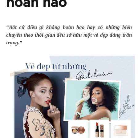
hoàn hảo
“B
ấ
t c
ứ
đi
ề
u
gì
không hoàn h
ả
o hay
có
nh
ữ
ng bi
ế
n
chuy
ể
n theo th
ờ
i gian đ
ề
u s
ở
h
ữ
u m
ộ
t v
ẻ
đ
ẹ
p
đáng trân
tr
ọ
ng
.”