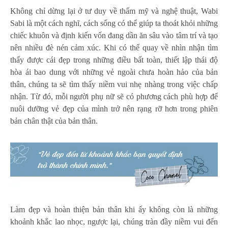
Không chỉ dừng lại ở tư duy về thẩm mỹ và nghệ thuật, Wabi
Sabi là một cách nghĩ, cách sống có thể giúp ta thoát khỏi những
chiếc khuôn và định kiến vốn đang dần ăn sâu vào tâm trí và tạo
nên nhiều đè nén cảm xúc. Khi có thể quay về nhìn nhận tìm
thấy được cái đẹp trong những điều bất toàn, thiết lập thái độ
hòa ái bao dung với những vẻ ngoài chưa hoàn hảo của bản
thân, chúng ta sẽ tìm thấy niềm vui nhẹ nhàng trong việc chấp
nhận. Từ đó, mỗi người phụ nữ sẽ có phương cách phù hợp để
nuôi dưỡng vẻ đẹp của mình trở nên rạng rỡ hơn trong phiên
bản chân thật của bản thân.
Làm đẹp và hoàn thiện bản thân khi ấy không còn là những
khoảnh khắc lao nhọc, ngược lại, chúng tràn đầy niềm vui đến