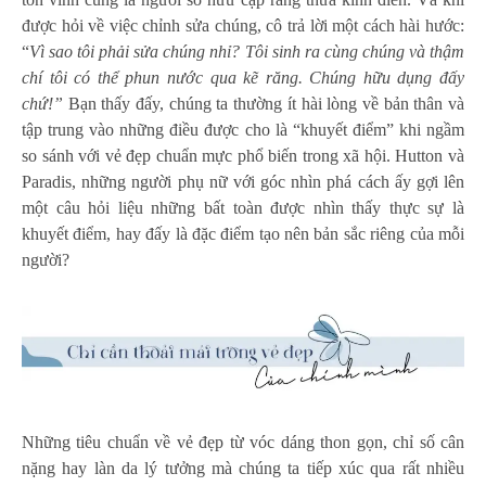
được hỏi về việc chỉnh sửa chúng, cô trả lời một cách hài hước:
“
Vì sao tôi phải sử
a ch
úng nhỉ
? T
ôi sinh ra c
ù
ng chúng và
th
ậm
chí tô
i c
ó
th
ể
phun n
ước qua kẽ răng. Chúng hữu dụng đấy
chứ
!
”
Bạn thấy đấy, chúng ta thường ít hài lòng về bản thân và
tập trung vào những điều được cho là “khuyết điểm” khi ngầm
so sánh với vẻ đẹp chuẩn mực phổ biến trong xã hội. Hutton và
Paradis, những người phụ nữ với góc nhìn phá cách ấy gợi lên
một câu hỏi liệu những bất toàn được nhìn thấy thực sự là
khuyết điểm, hay đấy là đặc điểm tạo nên bản sắc riêng của mỗi
người?
Những tiêu chuẩn về vẻ đẹp từ vóc dáng thon gọn, chỉ số cân
nặng hay làn da lý tưởng mà chúng ta tiếp xúc qua rất nhiều