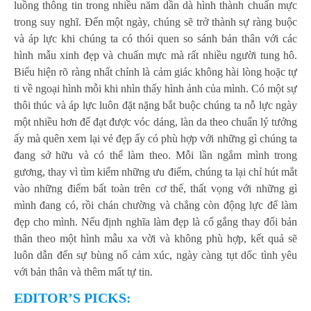
luồng thông tin trong nhiều năm dần dà hình thành chuẩn mực
trong suy nghĩ. Đến một ngày, chúng sẽ trở thành sự ràng buộc
và áp lực khi chúng ta có thói quen so sánh bản thân với các
hình mẫu xinh đẹp và chuẩn mực mà rất nhiều người tung hô.
Biểu hiện rõ ràng nhất chính là cảm giác không hài lòng hoặc tự
ti về ngoại hình mỗi khi nhìn thấy hình ảnh của mình. Có một sự
thôi thúc và áp lực luôn đặt nặng bắt buộc chúng ta nỗ lực ngày
một nhiều hơn để đạt được vóc dáng, làn da theo chuẩn lý tưởng
ấy mà quên xem lại vẻ đẹp ấy có phù hợp với những gì chúng ta
đang sở hữu và có thể làm theo. Mỗi lần ngắm mình trong
gương, thay vì tìm kiếm những ưu điểm, chúng ta lại chỉ hút mắt
vào những điểm bất toàn trên cơ thể, thất vọng với những gì
mình đang có, rồi chán chường và chẳng còn động lực để làm
đẹp cho mình. Nếu định nghĩa làm đẹp là cố gắng thay đổi bản
thân theo một hình mẫu xa vời và không phù hợp, kết quả sẽ
luôn dẫn đến sự bùng nổ cảm xúc, ngày càng tụt dốc tình yêu
với bản thân và thêm mất tự tin.
EDITOR’S PICKS: