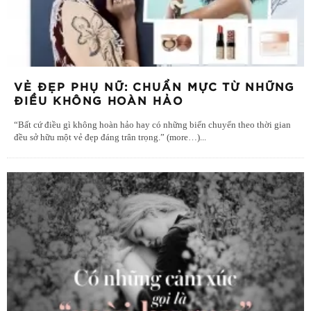
VẺ ĐẸP PHỤ NỮ: CHUẨN MỰC TỪ NHỮNG
ĐIỀU KHÔNG HOÀN HẢO
“Bất cứ điều gì không hoàn hảo hay có những biến chuyển theo thời gian
đều sở hữu một vẻ đẹp đáng trân trọng.” (more…)
...