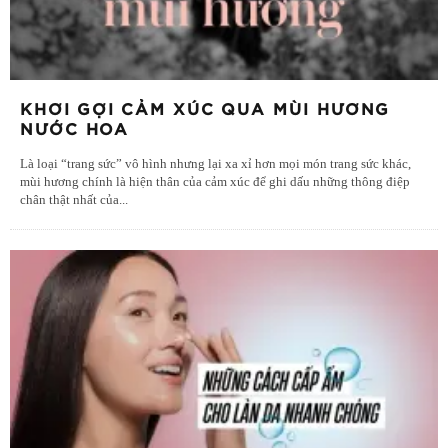
KHƠI GỢI CẢM XÚC QUA MÙI HƯƠNG
NƯỚC HOA
Là loại “trang sức” vô hình nhưng lại xa xỉ hơn mọi món trang sức khác,
mùi hương chính là hiện thân của cảm xúc để ghi dấu những thông điệp
chân thật nhất của
...