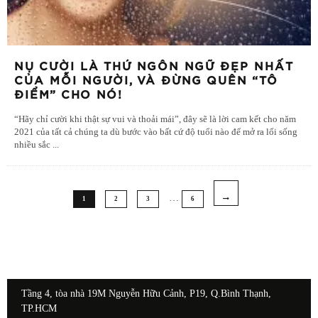
NỤ CƯỜI LÀ THỨ NGÔN NGỮ ĐẸP NHẤT
CỦA MỖI NGƯỜI, VÀ ĐỪNG QUÊN “TÔ
ĐIỂM” CHO NÓ!
“Hãy chỉ cười khi thật sự vui và thoải mái”, đây sẽ là lời cam kết cho năm
2021 của tất cả chúng ta dù bước vào bất cứ độ tuổi nào để mở ra lối sống
nhiều sắc
...
…
1
2
3
6
Tầng 4, tòa nhà 19M Nguyễn Hữu Cảnh, P19, Q.Bình Thạnh,
TP.HCM