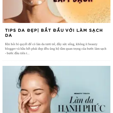
TIPS DA ĐẸP| BẮT ĐẦU VỚI LÀM SẠCH
DA
Khi hỏi bí quyết để có làn da tươi trẻ, đầy sức sống, không ít beauty
blogger và hầu hết phái đẹp đều ủng hộ tầm quan trọng của bước làm sạch
- bước đầu tiên t
...