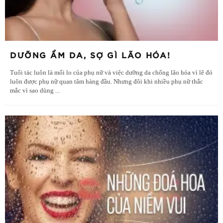
DƯỠNG ẨM DA, SỢ GÌ LÃO HÓA!
Tuổi tác luôn là mối lo của phụ nữ và việc dưỡng da chống lão hóa vì lẽ đó
luôn được phụ nữ quan tâm hàng đầu. Nhưng đôi khi nhiều phụ nữ thắc
mắc vì sao dùng
...