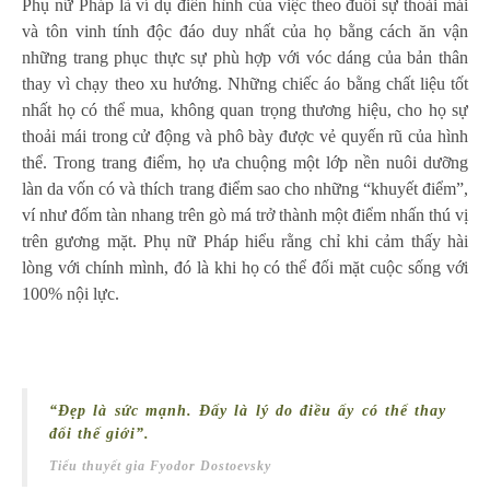
Phụ nữ Pháp là ví dụ điển hình của việc theo đuổi sự thoải mái
và tôn vinh tính độc đáo duy nhất của họ bằng cách ăn vận
những trang phục thực sự phù hợp với vóc dáng của bản thân
thay vì chạy theo xu hướng. Những chiếc áo bằng chất liệu tốt
nhất họ có thể mua, không quan trọng thương hiệu, cho họ sự
thoải mái trong cử động và phô bày được vẻ quyến rũ của hình
thể. Trong trang điểm, họ ưa chuộng một lớp nền nuôi dưỡng
làn da vốn có và thích trang điểm sao cho những “khuyết điểm”,
ví như đốm tàn nhang trên gò má trở thành một điểm nhấn thú vị
trên gương mặt. Phụ nữ Pháp hiểu rằng chỉ khi cảm thấy hài
lòng với chính mình, đó là khi họ có thể đối mặt cuộc sống với
100% nội lực.
“Đẹp là sức mạnh. Đấy là lý do điều ấy có thể thay
đổi thế giới”.
Tiểu thuyết gia Fyodor Dostoevsky