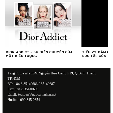
DIOR ADDICT – SỰ BIẾN CHUYỂN CỦA
TIỂU VY ĐẬM CH
MỘT BIỂU TƯỢNG
SƯU TẬP CỦA LÊ
Tầng 4, tòa nhà 19M Nguyễn Hữu Cảnh, P19, Q.Bình Thạnh,
TP.HCM
ĐT: +84 8 35140686 / 35140687
Fax: +84 8 35140699
Email:
toasoan@nudoanhnhan.net
Hotline: 090 845 0854