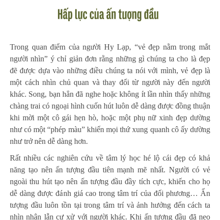
Trong quan điểm của người Hy Lạp, “vẻ đẹp nằm trong mắt
người nhìn” ý chỉ giản đơn rằng những gì chúng ta cho là đẹp
đẽ được dựa vào những điều chúng ta nói với mình, vẻ đẹp là
một cách nhìn chủ quan và thay đổi từ người này đến người
khác. Song, bạn hẳn đã nghe hoặc không ít lần nhìn thấy những
chàng trai có ngoại hình cuốn hút luôn dễ dàng được đồng thuận
khi mời một cô gái hẹn hò, hoặc một phụ nữ xinh đẹp dường
như có một “phép màu” khiến mọi thứ xung quanh cô ấy dường
như trở nên dễ dàng hơn.
Rất nhiều các nghiên cứu về tâm lý học hé lộ cái đẹp có khả
năng tạo nên ấn tượng đầu tiên mạnh mẽ nhất. Người có vẻ
ngoài thu hút tạo nên ấn tượng đầu đầy tích cực, khiến cho họ
dễ dàng được đánh giá cao trong tâm trí của đối phương… Ấn
tượng đầu luôn tồn tại trong tâm trí và ảnh hưởng đến cách ta
nhìn nhận lẫn cư xử với người khác. Khi ấn tượng đầu đã neo