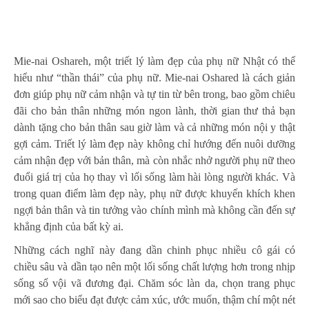
Mie-nai Oshareh, một triết lý làm đẹp của phụ nữ Nhật có thể
hiểu như “thần thái” của phụ nữ. Mie-nai Oshared là cách giản
đơn giúp phụ nữ cảm nhận và tự tin từ bên trong, bao gồm chiêu
đãi cho bản thân những món ngon lành, thời gian thư thả bạn
dành tặng cho bản thân sau giờ làm và cả những món nội y thật
gợi cảm. Triết lý làm đẹp này không chỉ hướng đến nuôi dưỡng
cảm nhận đẹp với bản thân, mà còn nhắc nhở người phụ nữ theo
đuổi giá trị của họ thay vì lối sống làm hài lòng người khác. Và
trong quan điểm làm đẹp này, phụ nữ được khuyến khích khen
ngợi bản thân và tin tưởng vào chính mình mà không cần đến sự
khẳng định của bất kỳ ai.
Những cách nghĩ này đang dần chinh phục nhiều cô gái có
chiều sâu và dần tạo nên một lối sống chất lượng hơn trong nhịp
sống số vội vã đương đại. Chăm sóc làn da, chọn trang phục
mới sao cho biểu đạt được cảm xúc, ước muốn, thậm chí một nét