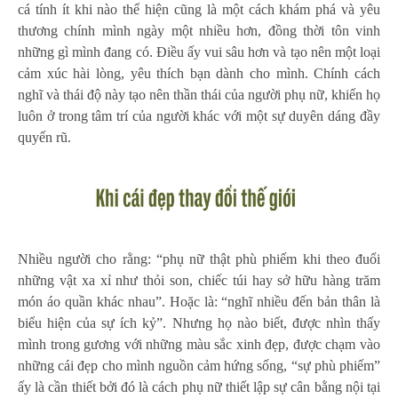
cá tính ít khi nào thể hiện cũng là một cách khám phá và yêu
thương chính mình ngày một nhiều hơn, đồng thời tôn vinh
những gì mình đang có. Điều ấy vui sâu hơn và tạo nên một loại
cảm xúc hài lòng, yêu thích bạn dành cho mình. Chính cách
nghĩ và thái độ này tạo nên thần thái của người phụ nữ, khiến họ
luôn ở trong tâm trí của người khác với một sự duyên dáng đầy
quyến rũ.
Nhiều người cho rằng: “phụ nữ thật phù phiếm khi theo đuổi
những vật xa xỉ như thỏi son, chiếc túi hay sở hữu hàng trăm
món áo quần khác nhau”. Hoặc là: “nghĩ nhiều đến bản thân là
biểu hiện của sự ích kỷ”. Nhưng họ nào biết, được nhìn thấy
mình trong gương với những màu sắc xinh đẹp, được chạm vào
những cái đẹp cho mình nguồn cảm hứng sống, “sự phù phiếm”
ấy là cần thiết bởi đó là cách phụ nữ thiết lập sự cân bằng nội tại