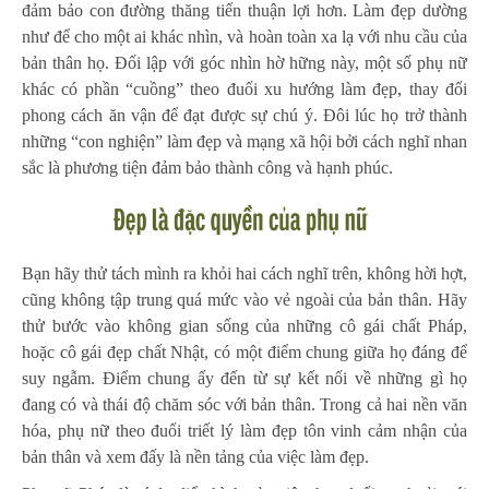
đảm bảo con đường thăng tiến thuận lợi hơn. Làm đẹp dường
như để cho một ai khác nhìn, và hoàn toàn xa lạ với nhu cầu của
bản thân họ. Đối lập với góc nhìn hờ hững này, một số phụ nữ
khác có phần “cuồng” theo đuổi xu hướng làm đẹp, thay đổi
phong cách ăn vận để đạt được sự chú ý. Đôi lúc họ trở thành
những “con nghiện” làm đẹp và mạng xã hội bởi cách nghĩ nhan
sắc là phương tiện đảm bảo thành công và hạnh phúc.
Bạn hãy thử tách mình ra khỏi hai cách nghĩ trên, không hời hợt,
cũng không tập trung quá mức vào vẻ ngoài của bản thân. Hãy
thử bước vào không gian sống của những cô gái chất Pháp,
hoặc cô gái đẹp chất Nhật, có một điểm chung giữa họ đáng để
suy ngẫm. Điểm chung ấy đến từ sự kết nối về những gì họ
đang có và thái độ chăm sóc với bản thân. Trong cả hai nền văn
hóa, phụ nữ theo đuổi triết lý làm đẹp tôn vinh cảm nhận của
bản thân và xem đấy là nền tảng của việc làm đẹp.