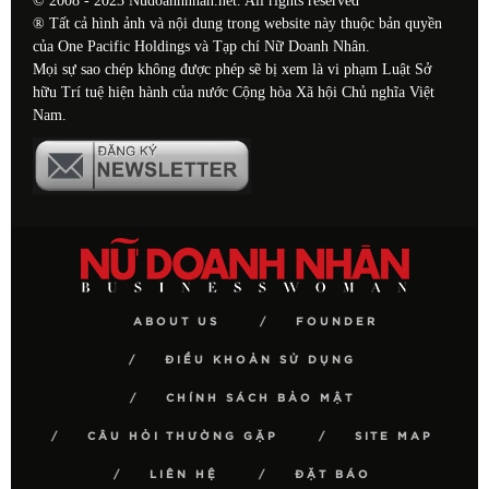
© 2008 - 2023 Nudoanhnhan.net. All rights reserved
® Tất cả hình ảnh và nội dung trong website này thuộc bản quyền
của One Pacific Holdings và Tạp chí Nữ Doanh Nhân.
Mọi sự sao chép không được phép sẽ bị xem là vi phạm Luật Sở
hữu Trí tuệ hiện hành của nước Cộng hòa Xã hội Chủ nghĩa Việt
Nam.
ABOUT US
FOUNDER
ĐIỀU KHOẢN SỬ DỤNG
CHÍNH SÁCH BẢO MẬT
CÂU HỎI THƯỜNG GẶP
SITE MAP
LIÊN HỆ
ĐẶT BÁO