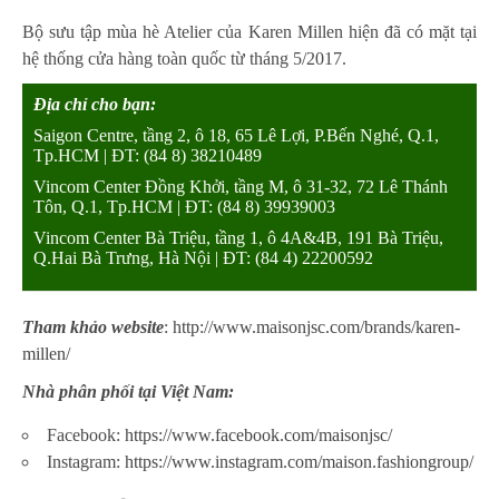
Bộ sưu tập mùa hè Atelier của Karen Millen hiện đã có mặt tại
hệ thống cửa hàng toàn quốc từ tháng 5/2017.
Địa chỉ cho bạn:
Saigon Centre, tầng 2, ô 18, 65 Lê Lợi, P.Bến Nghé, Q.1,
Tp.HCM | ĐT: (84 8) 38210489
Vincom Center Đồng Khởi, tầng M, ô 31-32, 72 Lê Thánh
Tôn, Q.1, Tp.HCM | ĐT: (84 8) 39939003
Vincom Center Bà Triệu, tầng 1, ô 4A&4B, 191 Bà Triệu,
Q.Hai Bà Trưng, Hà Nội | ĐT: (84 4) 22200592
Tham khảo website
:
http://www.maisonjsc.com/brands/karen-
millen/
Nhà phân phối tại Việt Nam:
Facebook:
https://www.facebook.com/maisonjsc/
Instagram:
https://www.instagram.com/maison.fashiongroup/