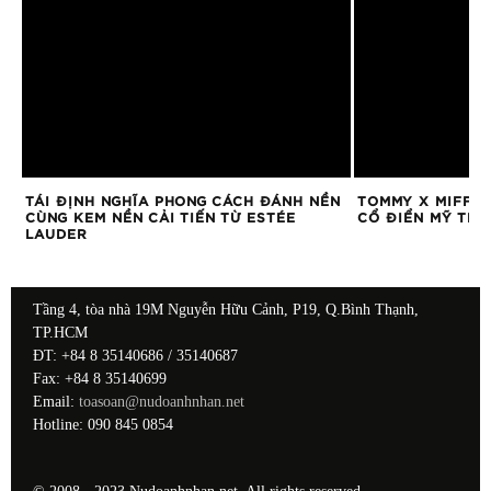
TÁI ĐỊNH NGHĨA PHONG CÁCH ĐÁNH NỀN
TOMMY X MIFFY:
CÙNG KEM NỀN CẢI TIẾN TỪ ESTÉE
CỔ ĐIỂN MỸ TR
LAUDER
Tầng 4, tòa nhà 19M Nguyễn Hữu Cảnh, P19, Q.Bình Thạnh,
TP.HCM
ĐT: +84 8 35140686 / 35140687
Fax: +84 8 35140699
Email:
toasoan@nudoanhnhan.net
Hotline: 090 845 0854