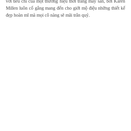
với tiêu chí của một thương hiệu thời trang may sẵn, bởi Karen
Millen luôn cố gắng mang đến cho giới mộ điệu những thiết kế
đẹp hoàn mĩ mà mọi cô nàng sẽ mãi trân quý.