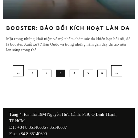
BOOSTER: BẢO BỐI KÍCH HOẠT LÀN DA
Một trong những khái niệm về mỹ phẩm chăm sóc da khiến bạn bối rối, đó
là booster. Xuất xứ từ Hàn Quốc và trong những năm gần đây đã tạo nên
làn sóng trong thế
...
1
2
3
4
5
6
Tầng 4, tòa nhà 19M Nguyễn Hữu Cảnh, P19, Q.Bình Thạnh,
TP.HCM
ĐT: +84 8 35140686 / 35140687
Fax: +84 8 35140699