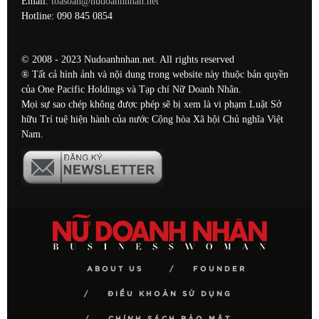
Email:
toasoan@nudoanhnhan.net
Hotline: 090 845 0854
© 2008 - 2023 Nudoanhnhan.net. All rights reserved
® Tất cả hình ảnh và nội dung trong website này thuộc bản quyền
của One Pacific Holdings và Tạp chí Nữ Doanh Nhân.
Mọi sự sao chép không được phép sẽ bị xem là vi phạm Luật Sở
hữu Trí tuệ hiện hành của nước Cộng hòa Xã hội Chủ nghĩa Việt
Nam.
ABOUT US
FOUNDER
ĐIỀU KHOẢN SỬ DỤNG
CHÍNH SÁCH BẢO MẬT