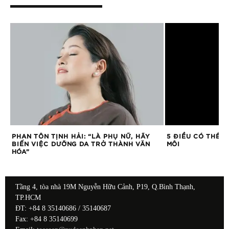
A
PHAN TÔN TỊNH HẢI: “LÀ PHỤ NỮ, HÃY
5 ĐIỀU CÓ THỂ 
BIẾN VIỆC DƯỠNG DA TRỞ THÀNH VĂN
MÔI
HÓA”
Tầng 4, tòa nhà 19M Nguyễn Hữu Cảnh, P19, Q.Bình Thạnh,
TP.HCM
ĐT: +84 8 35140686 / 35140687
Fax: +84 8 35140699