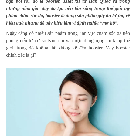
bạn bối rối, đó là booster. Xuất xứ từ Hàn Quốc và trong
những năm gần đây đã tạo nên làn sóng trong thế giới mỹ
phẩm chăm sóc da, booster là dòng sản phẩm gây ấn tượng về
hiệu quả nhưng dễ gây hiểu lầm vì định nghĩa “mơ hồ”.
Ngày càng có nhiều sản phẩm trong lĩnh vực chăm sóc da tiên
phong đến từ xứ sở Kim chi và được dùng rộng rãi khắp thế
giới, trong đó không thể không kể đến booster. Vậy booster
chính xác là gì?