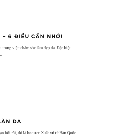
– 6 ĐIỀU CẦN NHỚ!
u trong việc chăm sóc làm đẹp da. Đặc biệt
...
LÀN DA
 bối rối, đó là booster. Xuất xứ từ Hàn Quốc