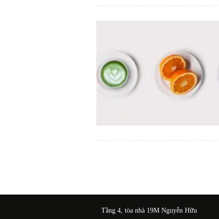
Tầng 4, tòa nhà 19M Nguyễn Hữu