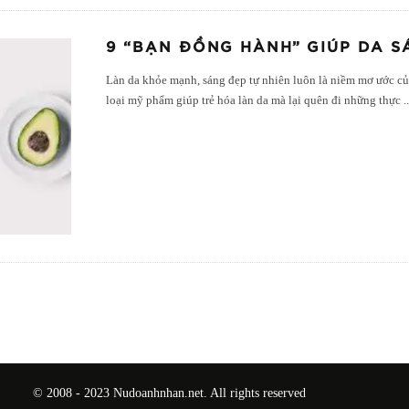
9 “BẠN ĐỒNG HÀNH” GIÚP DA S
Làn da khỏe mạnh, sáng đẹp tự nhiên luôn là niềm mơ ước củ
loại mỹ phẩm giúp trẻ hóa làn da mà lại quên đi những thực
.
© 2008 - 2023 Nudoanhnhan.net. All rights reserved