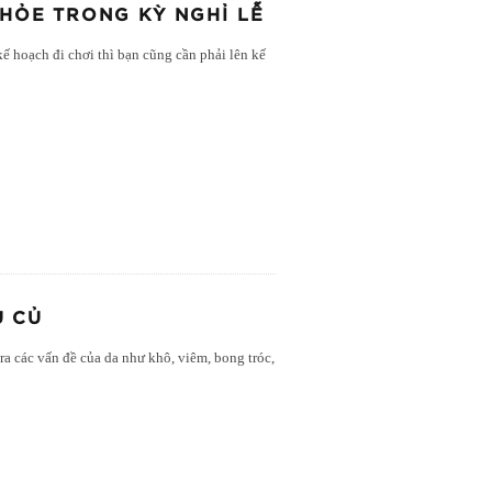
KHỎE TRONG KỲ NGHỈ LỄ
ế hoạch đi chơi thì bạn cũng cần phải lên kế
U CỦ
ra các vấn đề của da như khô, viêm, bong tróc,