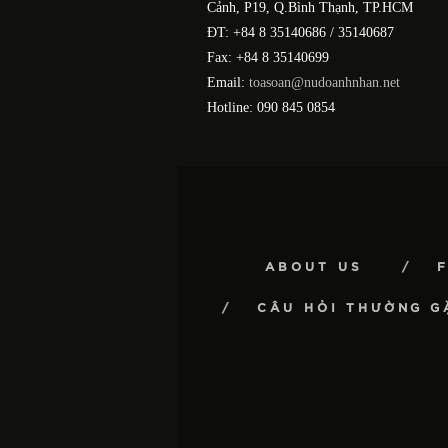
Cảnh, P19, Q.Bình Thạnh, TP.HCM
ĐT: +84 8 35140686 / 35140687
Fax: +84 8 35140699
Email:
toasoan@nudoanhnhan.net
Hotline: 090 845 0854
ABOUT US
CÂU HỎI THƯỜNG G