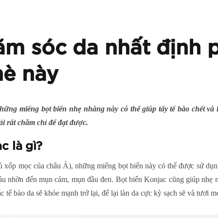
m sóc da nhất định p
hè này
hững miếng bọt biển nhẹ nhàng này có thể giúp tẩy tế bào chết và 
ải rất chăm chỉ để đạt được.
c là gì?
củ xốp mọc của châu Á), những miếng bọt biển này có thể được sử dụn
 dầu nhờn đến mụn cám, mụn đầu đen. Bọt biển Konjac cũng giúp nhẹ n
 tế bào da sẽ khỏe mạnh trở lại, để lại làn da cực kỳ sạch sẽ và tươi m