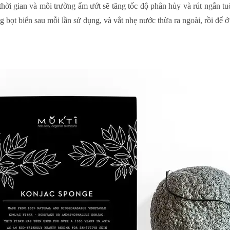
 thời gian và môi trường ẩm ướt sẽ tăng tốc độ phân hủy và rút ngắn tu
 bọt biển sau mỗi lần sử dụng, và vắt nhẹ nước thừa ra ngoài, rồi để ở