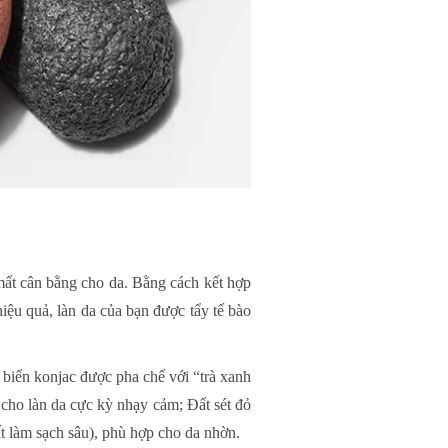
 mất cân bằng cho da. Bằng cách kết hợp
iệu quả, làn da của bạn được tẩy tế bào
 biển konjac được pha chế với “trà xanh
 cho làn da cực kỳ nhạy cảm; Đất sét đỏ
ất làm sạch sâu), phù hợp cho da nhờn.