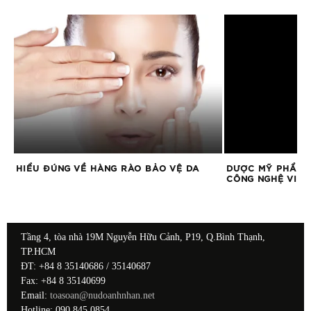
C
HIỂU ĐÚNG VỀ HÀNG RÀO BẢO VỆ DA
DƯỢC MỸ PHẨM 
CÔNG NGHỆ VI S
Tầng 4, tòa nhà 19M Nguyễn Hữu Cảnh, P19, Q.Bình Thạnh,
TP.HCM
ĐT: +84 8 35140686 / 35140687
Fax: +84 8 35140699
Email:
toasoan@nudoanhnhan.net
Hotline: 090 845 0854