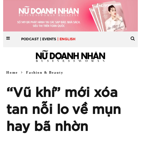
PODCAST
| EVENTS
| ENGLISH
Home
Fashion & Beauty
“Vũ khí” mới xóa
tan nỗi lo về mụn
hay bã nhờn