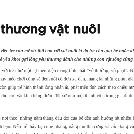
 thương vật nuôi
ệc trẻ con cư xử thô bạo với vật nuôi là do trẻ còn quá bé hoặc kh
 bé yêu khơi gợi lòng yêu thương dành cho những con vật sống cùng
đối với trẻ như một sự hiện diện mang tính chất “vô thưởng, vô phạt”.
hay mèo chơi cùng sẽ đem nỗi cô đơn xa dần, mang lại những phút giây
còn giúp trẻ hình thành lòng nhân ái, phát triển tính cách theo chiều
 cho con vật khi chúng được đối xử như một thành viên trong gia đình.
ẻ noi theo, những năm tháng đầu đời của bé đều ảnh hưởng rất nhiều 
nh bạn. Nếu trẻ thấy bạn nhẹ nhàng, nâng niu thú cưng và các động vật