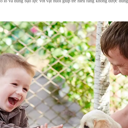
 lỗ và dùng bạo lực với vật nuôi giúp trẻ hiểu rằng không được dùng b