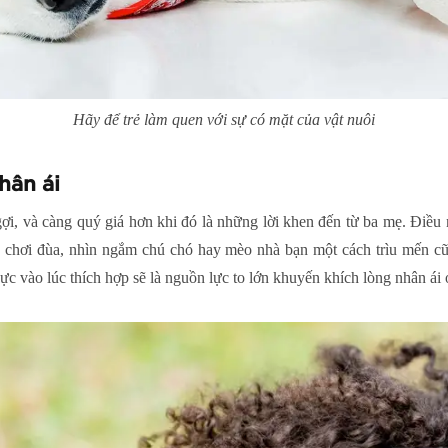
Hãy để trẻ làm quen với sự có mặt của vật nuôi
hân ái
ợi, và càng quý giá hơn khi đó là những lời khen đến từ ba mẹ. Điều
ẻ chơi đùa, nhìn ngắm chú chó hay mèo nhà bạn một cách trìu mến cũn
cực vào lúc thích hợp sẽ là nguồn lực to lớn khuyến khích lòng nhân ái ở