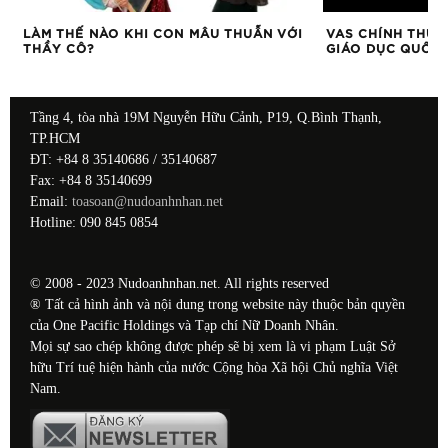
LÀM THẾ NÀO KHI CON MÂU THUẪN VỚI
VAS CHÍNH THỨC
THẦY CÔ?
GIÁO DỤC QUỐC 
Tầng 4, tòa nhà 19M Nguyễn Hữu Cảnh, P19, Q.Bình Thạnh,
TP.HCM
ĐT: +84 8 35140686 / 35140687
Fax: +84 8 35140699
Email:
toasoan@nudoanhnhan.net
Hotline: 090 845 0854
© 2008 - 2023 Nudoanhnhan.net. All rights reserved
® Tất cả hình ảnh và nội dung trong website này thuộc bản quyền
của One Pacific Holdings và Tạp chí Nữ Doanh Nhân.
Mọi sự sao chép không được phép sẽ bị xem là vi phạm Luật Sở
hữu Trí tuệ hiện hành của nước Cộng hòa Xã hội Chủ nghĩa Việt
Nam.