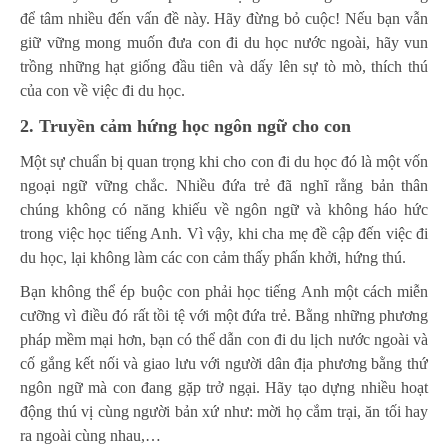
để tâm nhiều đến vấn đề này. Hãy đừng bỏ cuộc! Nếu bạn vẫn
giữ vững mong muốn đưa con đi du học nước ngoài, hãy vun
trồng những hạt giống đầu tiên và dấy lên sự tò mò, thích thú
của con về việc đi du học.
2. Truyền cảm hứng học ngôn ngữ cho con
Một sự chuẩn bị quan trọng khi cho con đi du học đó là một vốn
ngoại ngữ vững chắc. Nhiều đứa trẻ đã nghĩ rằng bản thân
chúng không có năng khiếu về ngôn ngữ và không háo hức
trong việc học tiếng Anh. Vì vậy, khi cha mẹ đề cập đến việc đi
du học, lại không làm các con cảm thấy phấn khởi, hứng thú.
Bạn không thể ép buộc con phải học tiếng Anh một cách miễn
cưỡng vì điều đó rất tồi tệ với một đứa trẻ. Bằng những phương
pháp mềm mại hơn, bạn có thể dẫn con đi du lịch nước ngoài và
cố gắng kết nối và giao lưu với người dân địa phương bằng thứ
ngôn ngữ mà con đang gặp trở ngại. Hãy tạo dựng nhiều hoạt
động thú vị cùng người bản xứ như: mời họ cắm trại, ăn tối hay
ra ngoài cùng nhau,…