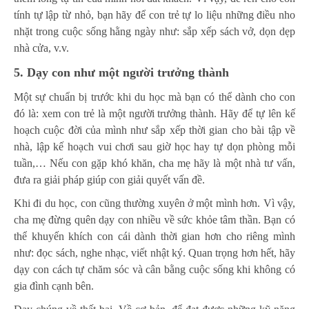
tính tự lập từ nhỏ, bạn hãy để con trẻ tự lo liệu những điều nho
nhặt trong cuộc sống hằng ngày như: sắp xếp sách vở, dọn dẹp
nhà cửa, v.v.
5.
Dạy con như một người trưởng thành
Một sự chuẩn bị trước khi du học mà bạn có thể dành cho con
đó là: xem con trẻ là một người trưởng thành. Hãy để tự lên kế
hoạch cuộc đời của mình như sắp xếp thời gian cho bài tập về
nhà, lập kế hoạch vui chơi sau giờ học hay tự dọn phòng mỗi
tuần,… Nếu con gặp khó khăn, cha mẹ hãy là một nhà tư vấn,
đưa ra giải pháp giúp con giải quyết vấn đề.
Khi đi du học, con cũng thường xuyên ở một mình hơn. Vì vậy,
cha mẹ đừng quên dạy con nhiều về sức khỏe tâm thần. Bạn có
thể khuyến khích con cái dành thời gian hơn cho riêng mình
như: đọc sách, nghe nhạc, viết nhật ký. Quan trọng hơn hết, hãy
dạy con cách tự chăm sóc và cân bằng cuộc sống khi không có
gia đình cạnh bên.