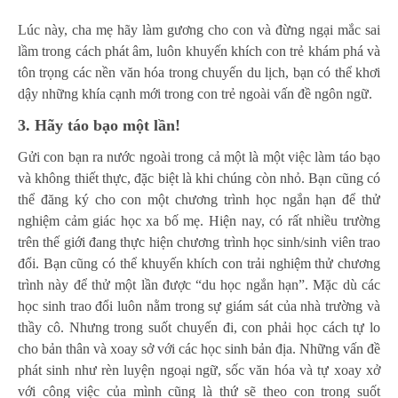
Lúc này, cha mẹ hãy làm gương cho con và đừng ngại mắc sai
lầm trong cách phát âm, luôn khuyến khích con trẻ khám phá và
tôn trọng các nền văn hóa trong chuyến du lịch, bạn có thể khơi
dậy những khía cạnh mới trong con trẻ ngoài vấn đề ngôn ngữ.
3. Hãy táo bạo một lần!
Gửi con bạn ra nước ngoài trong cả một là một việc làm táo bạo
và không thiết thực, đặc biệt là khi chúng còn nhỏ. Bạn cũng có
thể đăng ký cho con một chương trình học ngắn hạn để thử
nghiệm cảm giác học xa bố mẹ. Hiện nay, có rất nhiều trường
trên thế giới đang thực hiện chương trình học sinh/sinh viên trao
đổi. Bạn cũng có thể khuyến khích con trải nghiệm thử chương
trình này để thử một lần được “du học ngắn hạn”. Mặc dù các
học sinh trao đổi luôn nằm trong sự giám sát của nhà trường và
thầy cô. Nhưng trong suốt chuyến đi, con phải học cách tự lo
cho bản thân và xoay sở với các học sinh bản địa. Những vấn đề
phát sinh như rèn luyện ngoại ngữ, sốc văn hóa và tự xoay xở
với công việc của mình cũng là thứ sẽ theo con trong suốt