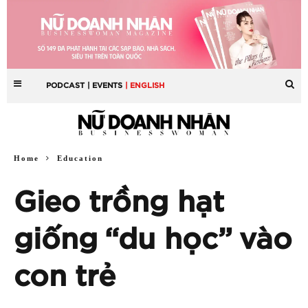
PODCAST
| EVENTS
| ENGLISH
Home
Education
Gieo trồng hạt
giống “du học” vào
con trẻ