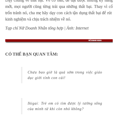
Dạy chúng về thất bại. Về cơ bản, để đạt được những kỹ năng
mới, mọi người cũng từng trải qua những thất bại. Thay vì cố
trốn tránh nó, cha mẹ hãy dạy con cách tận dụng thất bại để rút ​​
kinh nghiệm và chịu trách nhiệm về nó.
Tạp chí Nữ Doanh Nhân tổng hợp | Ảnh: Internet
CÓ THỂ BẠN QUAN TÂM:
Chưa bao giờ là quá sớm trong việc giáo
dục giới tính con cái!
Ikigai: Trẻ em có tìm được lý tưởng sống
của mình từ khi còn nhỏ không?