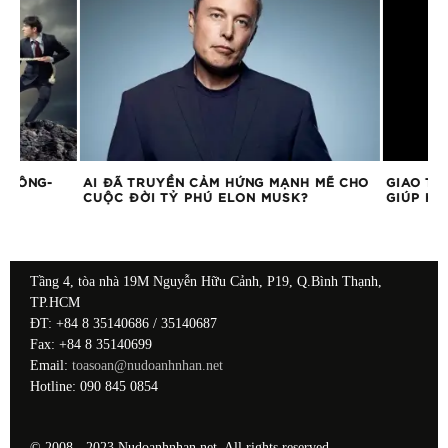
AI ĐÃ TRUYỀN CẢM HỨNG MẠNH MẼ CHO
GIAO TIẾP BẰNG 
CUỘC ĐỜI TỶ PHÚ ELON MUSK?
GIÚP KÉO GẦN 
Tầng 4, tòa nhà 19M Nguyễn Hữu Cảnh, P19, Q.Bình Thạnh,
TP.HCM
ĐT: +84 8 35140686 / 35140687
Fax: +84 8 35140699
Email:
toasoan@nudoanhnhan.net
Hotline: 090 845 0854
© 2008 - 2023 Nudoanhnhan.net. All rights reserved