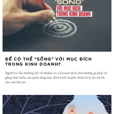
ĐỂ CÓ THỂ “SỐNG” VỚI MỤC ĐÍCH
TRONG KINH DOANH?
Người ta vẫn thường nói về nhiệm vụ và hoạch địch như những gì phải cố
gắng thực hiện, mà quên rằng mục đích kinh doanh chính là lý do trả lời
cho câu hỏi tại
...