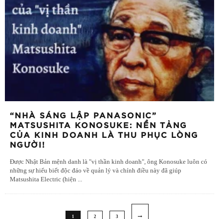
“NHÀ SÁNG LẬP PANASONIC”
MATSUSHITA KONOSUKE: NỀN TẢNG
CỦA KINH DOANH LÀ THU PHỤC LÒNG
NGƯỜI!
Được Nhật Bản mệnh danh là "vị thần kinh doanh", ông Konosuke luôn có
những sự hiểu biết độc đáo về quản lý và chính điều này đã giúp
Matsushita Electric (hiện
...
1
2
3