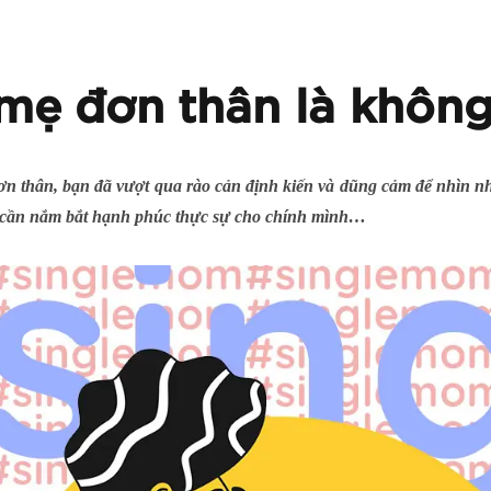
mẹ đơn thân là không
ơn thân, bạn đã vượt qua rào cản định kiến và dũng cảm để nhìn n
n cần nắm bắt hạnh phúc thực sự cho chính mình…