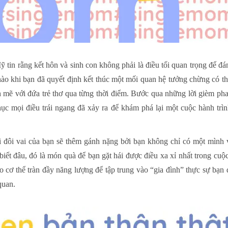
 tin rằng kết hôn và sinh con không phải là điều tối quan trọng để đ
 nào khi bạn đã quyết định kết thúc một mối quan hệ tưởng chừng có t
mẽ với đứa trẻ thơ qua từng thời điểm. Bước qua những lời gièm ph
hục mọi điều trái ngang đã xảy ra để khám phá lại một cuộc hành trì
i đôi vai của bạn sẽ thêm gánh nặng bởi bạn không chỉ có một mình
iết đâu, đó là món quà để bạn gặt hái được điều xa xỉ nhất trong cuộ
cho cơ thể tràn đầy năng lượng để tập trung vào “gia đình” thực sự bạ
quan.