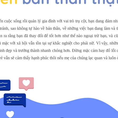
ến cuộc sống rồi quản lý gia đình với vai trò trụ cột, bạn đang đảm 
 tránh, sao không tự hào về bản thân, về những việc bạn đang làm và
 ra rằng bạn đã thay đổi để tốt hơn như thế nào ngoại trừ bạn, và c
 mặc với xã hội vẫn tồn tại sự khắc nghiệt cho phái nữ. Vì vậy, nhữ
xinh đẹp và trưởng thành nhanh chóng hơn. Đừng mặc cảm hay đổ lỗi 
ẻ vẫn sẽ cảm thấy hạnh phúc thôi nếu mẹ của chúng lạc quan và luôn ở 