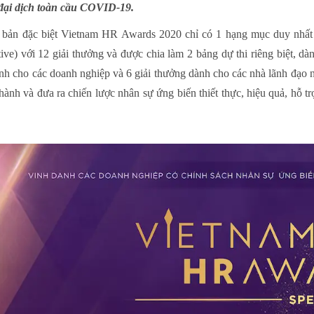
ại dịch toàn cầu COVID-19.
 bản đặc biệt Vietnam HR Awards 2020 chỉ có 1 hạng mục duy nhất 
ive) với 12 giải thưởng và được chia làm 2 bảng dự thi riêng biệt, d
dành cho các doanh nghiệp và 6 giải thưởng dành cho các nhà lãnh đạ
hành và đưa ra chiến lược nhân sự ứng biến thiết thực, hiệu quả, hỗ t