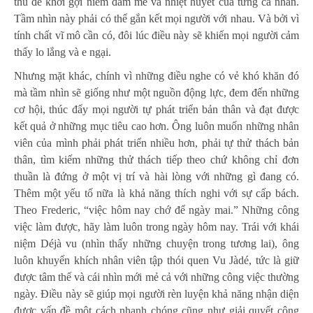
thú để khơi gợi niềm đam mê và nhiệt huyết của từng cá nhân.
Tầm nhìn này phải có thể gắn kết mọi người với nhau. Và bởi vì
tính chất vĩ mô cần có, đôi lúc điều này sẽ khiến mọi người cảm
thấy lo lắng và e ngại.
Nhưng mặt khác, chính vì những điều nghe có vẻ khó khăn đó
mà tầm nhìn sẽ giống như một nguồn động lực, đem đến những
cơ hội, thúc đẩy mọi người tự phát triển bản thân và đạt được
kết quả ở những mục tiêu cao hơn. Ông luôn muốn những nhân
viên của mình phải phát triển nhiều hơn, phải tự thử thách bản
thân, tìm kiếm những thử thách tiếp theo chứ không chỉ đơn
thuần là đứng ở một vị trí và hài lòng với những gì đang có.
Thêm một yếu tố nữa là khả năng thích nghi với sự cấp bách.
Theo Frederic, “việc hôm nay chớ để ngày mai.” Những công
việc làm được, hãy làm luôn trong ngày hôm nay. Trái với khái
niệm Déjà vu (nhìn thấy những chuyện trong tương lai), ông
luôn khuyến khích nhân viên tập thói quen Vu Jàdé, tức là giữ
được tâm thế và cái nhìn mới mẻ cả với những công việc thường
ngày. Điều này sẽ giúp mọi người rèn luyện khả năng nhận diện
được vấn đề một cách nhanh chóng cũng như giải quyết công