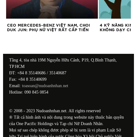
T,
CEO MERCEDES-BENZ VIỆT NAM, CHOI
4 KỸ NĂNG KIN
U
DUK JUN: PHỤ NỮ VIỆT RẤT CẤP TIẾN
KHÔNG DẠY CHÚ
Tầng 4, tòa nhà 19M Nguyễn Hữu Cảnh, P19, Q.Bình Thạnh,
TP.HCM
ĐT: +84 8 35140686 / 35140687
Fax: +84 8 35140699
Email:
toasoan@nudoanhnhan.net
Hotline: 090 845 0854
© 2008 - 2023 Nudoanhnhan.net. All rights reserved
® Tất cả hình ảnh và nội dung trong website này thuộc bản quyền
của One Pacific Holdings và Tạp chí Nữ Doanh Nhân.
Mọi sự sao chép không được phép sẽ bị xem là vi phạm Luật Sở
hữu Trí tuệ hiện hành của nước Cộng hòa Xã hội Chủ nghĩa Việt