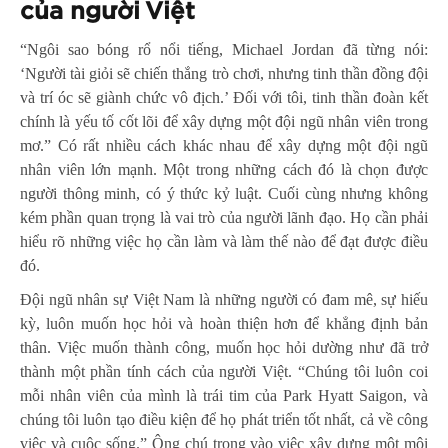
của người Việt
“Ngôi sao bóng rổ nổi tiếng, Michael Jordan đã từng nói:
‘Người tài giỏi sẽ chiến thắng trò chơi, nhưng tinh thần đồng đội
và trí óc sẽ giành chức vô địch.’ Đối với tôi, tinh thần đoàn kết
chính là yếu tố cốt lõi để xây dựng một đội ngũ nhân viên trong
mơ.” Có rất nhiều cách khác nhau để xây dựng một đội ngũ
nhân viên lớn mạnh. Một trong những cách đó là chọn được
người thông minh, có ý thức kỷ luật. Cuối cùng nhưng không
kém phần quan trọng là vai trò của người lãnh đạo. Họ cần phải
hiểu rõ những việc họ cần làm và làm thế nào để đạt được điều
đó.
Đội ngũ nhân sự Việt Nam là những người có đam mê, sự hiếu
kỳ, luôn muốn học hỏi và hoàn thiện hơn để khẳng định bản
thân. Việc muốn thành công, muốn học hỏi dường như đã trở
thành một phần tính cách của người Việt. “Chúng tôi luôn coi
mỗi nhân viên của mình là trái tim của Park Hyatt Saigon, và
chúng tôi luôn tạo điều kiện để họ phát triển tốt nhất, cả về công
việc và cuộc sống.” Ông chú trọng vào việc xây dựng một môi