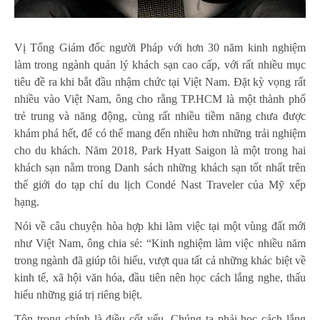
Vị Tổng Giám đốc người Pháp với hơn 30 năm kinh nghiệm
làm trong ngành quản lý khách sạn cao cấp, với rất nhiều mục
tiêu đề ra khi bắt đầu nhậm chức tại Việt Nam. Đặt kỳ vọng rất
nhiều vào Việt Nam, ông cho rằng TP.HCM là một thành phố
trẻ trung và năng động, cùng rất nhiều tiềm năng chưa được
khám phá hết, để có thể mang đến nhiều hơn những trải nghiệm
cho du khách. Năm 2018, Park Hyatt Saigon là một trong hai
khách sạn nằm trong Danh sách những khách sạn tốt nhất trên
thế giới do tạp chí du lịch Condé Nast Traveler của Mỹ xếp
hạng.
Nói về câu chuyện hòa hợp khi làm việc tại một vùng đất mới
như Việt Nam, ông chia sẻ: “Kinh nghiệm làm việc nhiều năm
trong ngành đã giúp tôi hiểu, vượt qua tất cả những khác biệt về
kinh tế, xã hội văn hóa, đầu tiên nên học cách lắng nghe, thấu
hiểu những giá trị riêng biệt.
Tôn trọng chính là điều cốt yếu. Chúng ta phải học cách lắng