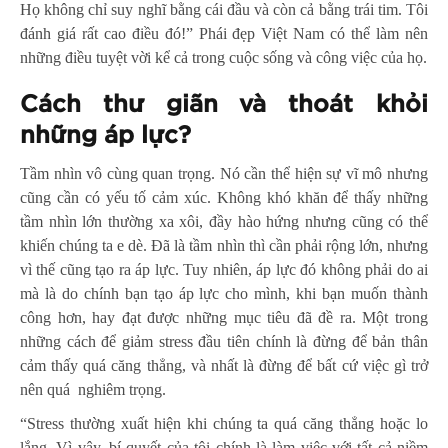
Họ không chỉ suy nghĩ bằng cái đầu và còn cả bằng trái tim. Tôi
đánh giá rất cao điều đó!” Phái đẹp Việt Nam có thể làm nên
những điều tuyệt vời kể cả trong cuộc sống và công việc của họ.
Cách thư giãn và thoát khỏi
những áp lực?
Tầm nhìn vô cùng quan trọng. Nó cần thể hiện sự vĩ mô nhưng
cũng cần có yếu tố cảm xúc. Không khó khăn để thấy những
tầm nhìn lớn thường xa xôi, đầy hào hứng nhưng cũng có thể
khiến chúng ta e dè. Đã là tầm nhìn thì cần phải rộng lớn, nhưng
vì thế cũng tạo ra áp lực. Tuy nhiên, áp lực đó không phải do ai
mà là do chính bạn tạo áp lực cho mình, khi bạn muốn thành
công hơn, hay đạt được những mục tiêu đã đề ra. Một trong
những cách để giảm stress đầu tiên chính là đừng để bản thân
cảm thấy quá căng thẳng, và nhất là đừng để bất cứ việc gì trở
nên quá nghiêm trọng.
“Stress thường xuất hiện khi chúng ta quá căng thẳng hoặc lo
lắng. Vì vậy, bí quyết của tôi chính là làm việc với tất cả niềm