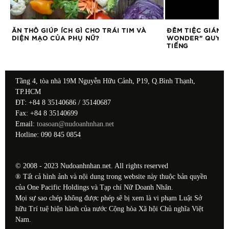
G
ĂN THÔ GIÚP ÍCH GÌ CHO TRÁI TIM VÀ
ĐÊM TIỆC GIÁNG
T
DIỆN MẠO CỦA PHỤ NỮ?
WONDER” QUY T
TIẾNG
Tầng 4, tòa nhà 19M Nguyễn Hữu Cảnh, P19, Q.Bình Thạnh,
TP.HCM
ĐT: +84 8 35140686 / 35140687
Fax: +84 8 35140699
Email:
toasoan@nudoanhnhan.net
Hotline: 090 845 0854
© 2008 - 2023 Nudoanhnhan.net. All rights reserved
® Tất cả hình ảnh và nội dung trong website này thuộc bản quyền
của One Pacific Holdings và Tạp chí Nữ Doanh Nhân.
Mọi sự sao chép không được phép sẽ bị xem là vi phạm Luật Sở
hữu Trí tuệ hiện hành của nước Cộng hòa Xã hội Chủ nghĩa Việt
Nam.