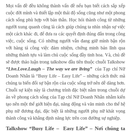
Mọi vấn đề đều không thành vấn đề nếu bạn biết cách sắp xếp
cuộc đời mình và thiết lập một thái độ sống cũng như một phong
cách sống phù hợp với bản thân. Học hỏi thành công từ những
người xung quanh cũng là cách giúp chúng ta nhìn nhận sự việc
một cách khác đi, để đưa ra các quyết định đúng đắn trong công
việc, cuộc sống. Có những người vẫn đang giữ mình bận rộn
với hàng tá công việc đảm nhiệm, chứng minh bản lĩnh qua
những thành tựu và làm chủ cuộc sống đầy tinh hoa. Và, chủ đề
sẽ được thảo luận trong talkshow đầu tiên thuộc chuỗi Talkshow
“Live.Love.Laugh – The way we are living”
của Tạp chí Nữ
Doanh Nhân là “Busy Life – Easy Life” – những cách thức mà
chúng ta biến đổi sự bận rộn của cuộc sống trở nên dễ dàng hơn.
Chuỗi sự kiện này là chương trình đặc biệt nằm trong chuỗi dự
án về phong cách sống của Tạp chí Nữ Doanh Nhân nhằm kiến
tạo nên một thế giới hiện đại, năng động và văn minh cho thế hệ
phụ nữ đương đại, đặc biệt là những người phụ nữ khát vọng
thành công và khẳng định năng lực trên con đường sự nghiệp.
Talkshow “Busy Life – Easy Life” – Nơi chúng ta