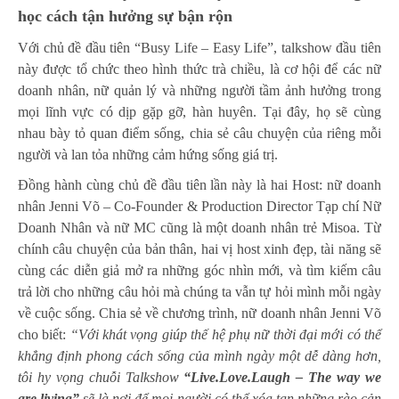
học cách tận hưởng sự bận rộn
Với chủ đề đầu tiên “Busy Life – Easy Life”, talkshow đầu tiên
này được tổ chức theo hình thức trà chiều, là cơ hội để các nữ
doanh nhân, nữ quản lý và những người tầm ảnh hưởng trong
mọi lĩnh vực có dịp gặp gỡ, hàn huyên. Tại đây, họ sẽ cùng
nhau bày tỏ quan điểm sống, chia sẻ câu chuyện của riêng mỗi
người và lan tỏa những cảm hứng sống giá trị.
Đồng hành cùng chủ đề đầu tiên lần này là hai Host: nữ doanh
nhân Jenni Võ – Co-Founder & Production Director Tạp chí Nữ
Doanh Nhân và nữ MC cũng là một doanh nhân trẻ Misoa. Từ
chính câu chuyện của bản thân, hai vị host xinh đẹp, tài năng sẽ
cùng các diễn giả mở ra những góc nhìn mới, và tìm kiếm câu
trả lời cho những câu hỏi mà chúng ta vẫn tự hỏi mình mỗi ngày
về cuộc sống. Chia sẻ về chương trình, nữ doanh nhân Jenni Võ
cho biết:
“Với khát vọng giúp thế hệ phụ nữ thời đại mới có thể
khẳng định phong cách sống của mình ngày một dễ dàng hơn,
tôi hy vọng chuỗi Talkshow
“Live.Love.Laugh – The way we
are living”
sẽ là nơi để mọi người có thể xóa tan những rào cản