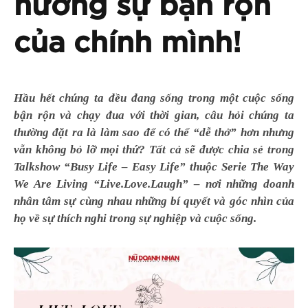
hưởng sự bận rộn
của chính mình!
Hầu hết chúng ta đều đang sống trong một cuộc sống
bận rộn và chạy đua với thời gian, câu hỏi chúng ta
thường đặt ra là làm sao để có thể “dễ thở” hơn nhưng
vẫn không bỏ lỡ mọi thứ? Tất cả sẽ được chia sẻ trong
Talkshow “Busy Life – Easy Life” thuộc Serie The Way
We Are Living “Live.Love.Laugh” – nơi những doanh
nhân tâm sự cùng nhau những bí quyết và góc nhìn của
họ về sự thích nghi trong sự nghiệp và cuộc sống.