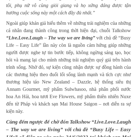
tôi, phụ nữ vô cùng giỏi giang và họ xứng đáng được tận
hưởng cuộc sống này một cách đầy đủ nhất.”
Ngoài giúp khán giả hiểu thêm về những trải nghiệm của những
cá nhân đang thành công trong thời hiện đại, chuỗi Talkshow
“Live.Love.Laugh – The way we are living”
với chủ đề “Busy
Life – Easy Life” lần này còn là nguồn cảm hứng giúp những
người được nghe tự tin bước tiếp, không ngừng sáng tạo, học
hỏi và mang lại cho mình những trải nghiệm quý giá trên hành
trình sống. Nhờ đó, sự kiện cũng nhận được sự đồng hành của
các thương hiệu theo đuổi lối sống lành mạnh và tích cực như
thương hiệu táo New Zealand – Dazzle, hệ thống siêu thị
Annam Gourmet, mỹ phẩm Sulwhasoo, nhà phân phối nước
hoa An Hải, hoa tươi Eve Flowers, mỹ phẩm thiên nhiên Nuxe
đến từ Pháp và khách sạn Mai House Saigon – nơi diễn ra sự
kiện này.
Cùng đếm ngược để chờ đón Talkshow “Live.Love.Laugh
– The way we are living” với chủ đề “Busy Life – Easy