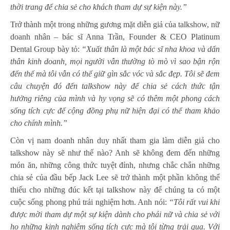
thời trang để chia sẻ cho khách tham dự sự kiện này.”
Trở thành một trong những gương mặt diễn giả của talkshow, nữ
doanh nhân – bác sĩ Anna Trần, Founder & CEO Platinum
Dental Group bày tỏ:
“Xuất thân là một bác sĩ nha khoa và dấn
thân kinh doanh, mọi người vẫn thường tò mò vì sao bận rộn
đến thế mà tôi vẫn có thể giữ gìn sắc vóc và sắc đẹp. Tôi sẽ đem
câu chuyện đó đến talkshow này để chia sẻ cách thức tận
hưởng riêng của mình và hy vọng sẽ có thêm một phong cách
sống tích cực để cộng đồng phụ nữ hiện đại có thể tham khảo
cho chính mình.”
Còn vị nam doanh nhân duy nhất tham gia làm diễn giả cho
talkshow này sẽ như thế nào? Anh sẽ không đem đến những
món ăn, những công thức tuyệt đỉnh, nhưng chắc chắn những
chia sẻ của đầu bếp Jack Lee sẽ trở thành một phần không thể
thiếu cho những đúc kết tại talkshow này để chúng ta có một
cuộc sống phong phú trải nghiệm hơn. Anh nói:
“Tôi rất vui khi
được mời tham dự một sự kiện dành cho phái nữ và chia sẻ với
họ những kinh nghiệm sống tích cực mà tôi từng trải qua. Với