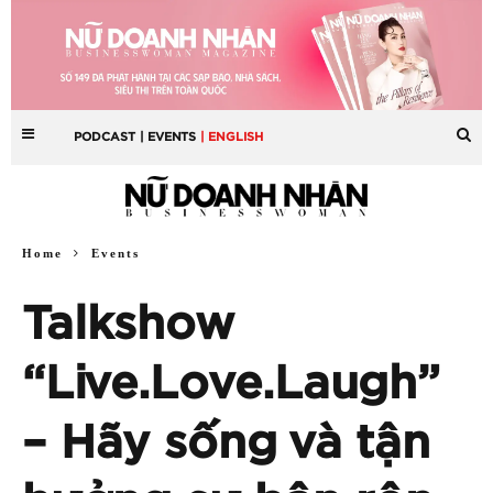
PODCAST
| EVENTS
| ENGLISH
Home
Events
Talkshow
“Live.Love.Laugh”
– Hãy sống và tận