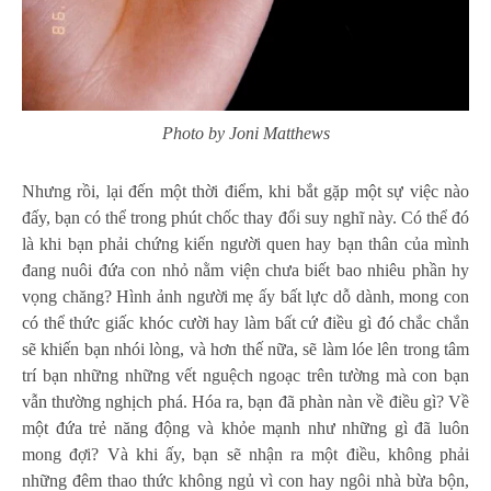
Photo by Joni Matthews
Nhưng rồi, lại đến một thời điểm, khi bắt gặp một sự việc nào
đấy, bạn có thể trong phút chốc thay đổi suy nghĩ này. Có thể đó
là khi bạn phải chứng kiến người quen hay bạn thân của mình
đang nuôi đứa con nhỏ nằm viện chưa biết bao nhiêu phần hy
vọng chăng? Hình ảnh ​​người mẹ ấy bất lực dỗ dành, mong con
có thể thức giấc khóc cười hay làm bất cứ điều gì đó chắc chắn
sẽ khiến bạn nhói lòng, và hơn thế nữa, sẽ làm lóe lên trong tâm
trí bạn những những vết nguệch ngoạc trên tường mà con bạn
vẫn thường nghịch phá. Hóa ra, bạn đã phàn nàn về điều gì? Về
một đứa trẻ năng động và khỏe mạnh như những gì đã luôn
mong đợi? Và khi ấy, bạn sẽ nhận ra một điều, không phải
những đêm thao thức không ngủ vì con hay ngôi nhà bừa bộn,