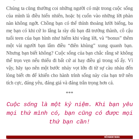
Chúng ta cũng thường coi những người có mặt trong cuộc sống
của mình là điều hiển nhiên, hoặc bị cuốn vào những lời phàn
nàn không ngớt. Chồng bạn có thể thỉnh thoảng lười biếng, ba
mẹ bạn có khi cứ lo lắng la rày dù bạn đã trưởng thành, cô cậu
tuổi teen của bạn hình như hiếm khi vâng lời, và “bonus” thêm
một vài người bạn lắm điều “điên khùng” xung quanh bạn.
Nhưng bạn biết không? Cuộc sống của bạn chắc rằng sẽ không
thể trọn vẹn nếu thiếu đi bất cứ ai hay điều gì trong số ấy. Vì
vậy, hãy tạo nên một bước nhảy vọt lớn đi từ sự càu nhàu đến
lòng biết ơn để khiến cho hành trình sống này của bạn trở nên
tích cực, đáng yêu, đáng giá và đáng trân trọng hơn cả.
***
Cuộc sống là một kỷ niệm. Khi bạn yêu
mọi thứ mình có, bạn cũng có được mọi
thứ bạn cần!