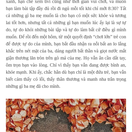
xanh, hạn chế xem tivi cũng như thời gian vui chơi, và muốn
bạn làm bài tập đầy đủ rồi đi ngủ mỗi tối khi chỉ mới 8:30? Tất
cả những gì ba mẹ muốn là cho bạn có một sức khỏe và tương
lai tốt hơn, nhưng tất cả những gì bạn muốn lúc ấy lại là sự tự
do, tự do khỏi những bài tập và tự do làm bất cứ điều gì mình
muốn. Để rồi đến một hôm, từ một quyết định “chơi lớn” trẻ con
để được tự do của mình, bạn bắt đầu nhận ra nỗi bất an lo lắng
khắc trên nét mặt của ba, dáng người bất thần và giọt nước mắt
giận thương lăn tròn trên gò má của mẹ. Họ vẫn ân cần dắt tay,
ôm trọn bạn vào lòng. Chỉ vì thấy bạn vẫn đang được bình an,
khỏe mạnh. Khi ấy, chắc hẳn dù bạn chỉ là một đứa trẻ, bạn vẫn
biết cảm thấy có lỗi, thấy thân thương và manh nha trân trọng
những gì ba mẹ đã cho mình.