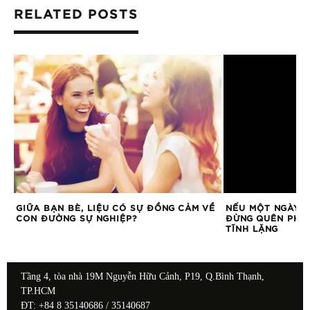
RELATED POSTS
GIỮA BẠN BÈ, LIỆU CÓ SỰ ĐỒNG CẢM VỀ
NẾU MỘT NGÀY Đ
CON ĐƯỜNG SỰ NGHIỆP?
ĐỪNG QUÊN PHẢ
TĨNH LẶNG
Tầng 4, tòa nhà 19M Nguyễn Hữu Cảnh, P19, Q.Bình Thạnh,
TP.HCM
ĐT: +84 8 35140686 / 35140687