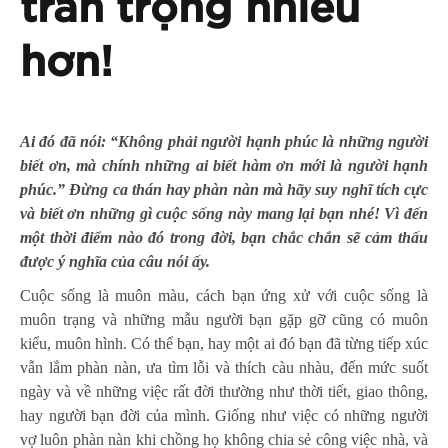
trân trọng nhiều
hơn!
Ai đó đã nói
:
“Không phải người hạnh phúc là những người
biết ơn, mà chính những ai biết hàm ơn mới là người hạnh
phúc.” Đừng ca thán hay phàn nàn mà hãy suy nghĩ tích cực
và biết ơn những gì cuộc sống này mang lại bạn nhé! Vì đến
một thời điểm nào đó trong đời, bạn chắc chắn sẽ cảm thấu
được ý nghĩa của câu nói ấy.
Cuộc sống là muôn màu, cách bạn ứng xử với cuộc sống là
muôn trạng và những mẫu người bạn gặp gỡ cũng có muôn
kiểu, muôn hình. Có thể bạn, hay một ai đó bạn đã từng tiếp xúc
vẫn lắm phàn nàn, ưa tìm lỗi và thích càu nhàu, đến mức suốt
ngày và về những việc rất đời thường như thời tiết, giao thông,
hay người bạn đời của mình. Giống như việc có những người
vợ luôn phàn nàn khi chồng họ không chia sẻ công việc nhà, và