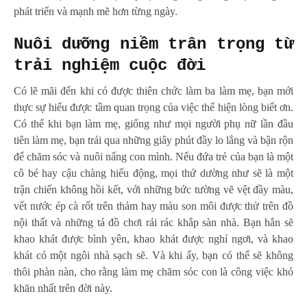
phát triển và mạnh mẽ hơn từng ngày.
Nuôi dưỡng niềm trân trọng từ
trải nghiệm cuộc đời
Có lẽ mãi đến khi có được thiên chức làm ba làm mẹ, bạn mới
thực sự hiểu được tầm quan trọng của việc thể hiện lòng biết ơn.
Có thể khi bạn làm mẹ, giống như mọi người phụ nữ lần đầu
tiên làm mẹ, bạn trải qua những giây phút đầy lo lắng và bận rộn
để chăm sóc và nuôi nấng con mình. Nếu đứa trẻ của bạn là một
cô bé hay cậu chàng hiếu động, mọi thứ dường như sẽ là một
trận chiến không hồi kết, với những bức tường vẽ vệt đầy màu,
vết nước ép cà rốt trên thảm hay màu son môi được thử trên đồ
nội thất và những tá đồ chơi rải rác khắp sàn nhà. Bạn hẳn sẽ
khao khát được bình yên, khao khát được nghỉ ngơi, và khao
khát có một ngôi nhà sạch sẽ. Và khi ấy, bạn có thể sẽ không
thôi phàn nàn, cho rằng làm mẹ chăm sóc con là công việc khó
khăn nhất trên đời này.