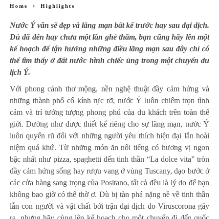
Home
Highlights
Nước Ý vẫn sẽ đẹp và lãng mạn bất kể trước hay sau đại dịch.
Dù đã đến hay chưa một lần ghé thăm, bạn cũng hãy lên một
kế hoạch để tận hưởng những điều lãng mạn sau đây chỉ có
thể tìm thấy ở đất nước hình chiếc ủng trong một chuyến du
lịch Ý.
Với phong cảnh thơ mộng, nền nghệ thuật đầy cảm hứng và
những thành phố cổ kính rực rỡ, nước Ý luôn chiếm trọn tình
cảm và trí tưởng tượng phong phú của du khách trên toàn thế
giới. Dường như được thiết kế riêng cho sự lãng mạn, nước
Ý
luôn quyến rũ đối với những người yêu thích hiện đại lẫn hoài
niệm quá khứ. Từ những món ăn nổi tiếng có hương vị ngon
bậc nhất như pizza, spaghetti đến tinh thần “La dolce vita” tròn
đầy cảm hứng sống hay rượu vang ở vùng Tuscany, dạo bước ở
các cửa hàng sang trọng của Positano, tất cả đều là lý do để bạn
không bao giờ có thể thờ ơ. Dù bị tàn phá nặng nề về tinh thần
lẫn con người và vật chất bởi trận đại dịch do Viruscorona gây
ra, nhưng hãy cùng lên kế hoạch cho một chuyến đi đến quốc