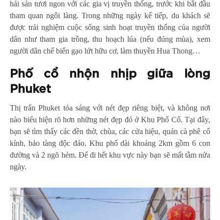
hải sản tươi ngon với các gia vị truyền thống, trước khi bắt đầu
tham quan ngôi làng. Trong những ngày kế tiếp, du khách sẽ
được trải nghiệm cuộc sống sinh hoạt truyền thống của người
dân như tham gia trồng, thu hoạch lúa (nếu đúng mùa), xem
người dân chế biến gạo lứt hữu cơ, làm thuyền Hua Thong…
Phố cổ nhộn nhịp giữa lòng
Phuket
Thị trấn Phuket tỏa sáng với nét đẹp riêng biệt, và không nơi
nào biểu hiện rõ hơn những nét đẹp đó ở Khu Phố Cổ. Tại đây,
bạn sẽ tìm thấy các đền thờ, chùa, các cửa hiệu, quán cà phê cổ
kính, bảo tàng độc đáo. Khu phố dài khoảng 2km gồm 6 con
đường và 2 ngõ hẻm. Để đi hết khu vực này bạn sẽ mất tầm nửa
ngày.