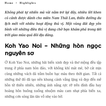
Home
Highlights
Không phải tự nhiên mà vài năm trở lại đây, nhiều lời khen
có cánh được dành cho miền Nam Thái Lan, thiên đường du
lịch mới với nhiều hoạt động thú vị. Một vùng đất đẹp yên
bình với những điều thú vị đang chờ bạn khám phá trong tiết
trời giao mùa quá đỗi dịu dàng.
Koh Yao Noi – Những hòn ngọc
nguyên sơ
Ở Koh Yao Noi, những bãi biển xinh đẹp và thơ mộng đều tập
trung ở phía nam hòn đảo, với không khí mát mẻ, bờ cát mịn
cùng những vách đá trầm buồn bạc màu theo thời gian. Tất cả
những thứ đó đã tạo nên khung cảnh vắng lặng và đẹp đến mê
hồn từ thiên nhiên, những ánh nắng rực rỡ trên đỉnh đầu hay
hoàng hôn buông xuống nhuộm màu cam nhạt phía biển xa,
những cơn sóng lăn tăn vỗ nhẹ vào bờ.