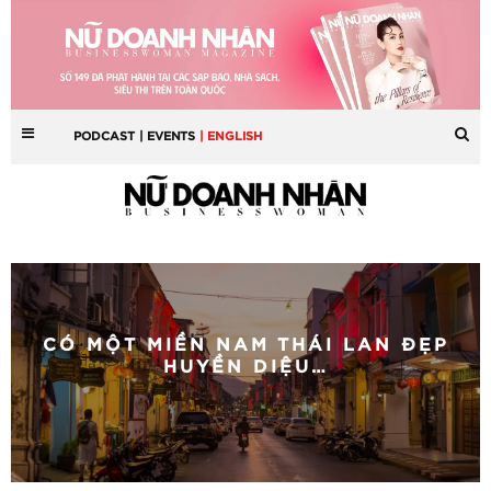
PODCAST
| EVENTS
| ENGLISH
CÓ MỘT MIỀN NAM THÁI LAN ĐẸP
HUYỀN DIỆU…