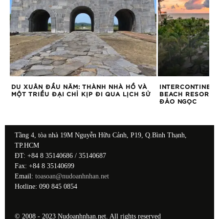
ỆM
DU XUÂN ĐẦU NĂM: THÀNH NHÀ HỒ VÀ
INTERCONTINEN
MỘT TRIỀU ĐẠI CHỈ KỊP ĐI QUA LỊCH SỬ
BEACH RESORT C
ĐẢO NGỌC
Tầng 4, tòa nhà 19M Nguyễn Hữu Cảnh, P19, Q.Bình Thạnh,
TP.HCM
ĐT: +84 8 35140686 / 35140687
Fax: +84 8 35140699
Email:
toasoan@nudoanhnhan.net
Hotline: 090 845 0854
© 2008 - 2023 Nudoanhnhan.net. All rights reserved