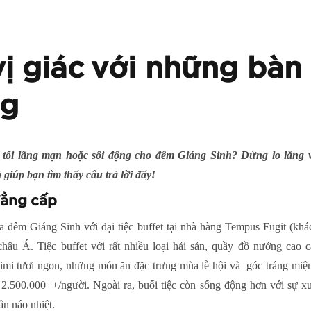
ị giác với những bàn 
ng
 tối lãng mạn hoặc sôi động cho đêm Giáng Sinh? Đừng lo lắng v
giúp bạn tìm thấy câu trả lời đấy!
 đẳng cấp
a đêm Giáng Sinh với đại tiệc buffet tại nhà hàng Tempus Fugit (kh
châu Á. Tiệc buffet với rất nhiều loại hải sản, quầy đồ nướng cao
shimi tươi ngon, những món ăn đặc trưng mùa lễ hội và góc tráng miệ
 2.500.000++/người. Ngoài ra, buổi tiệc còn sống động hơn với sự xu
ần náo nhiệt.