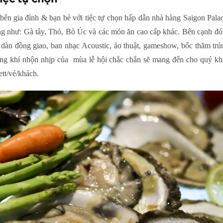
ên gia đình & bạn bè với tiệc tự chọn hấp dẫn nhà hàng Saigon Pa
́ng như: Gà tây, Thỏ, Bò Úc và các món ăn cao cấp khác. Bên cạnh đo
ng dàn đồng giao, ban nhạc Acoustic, ảo thuật, gameshow, bốc thăm tru
g khí nhộn nhịp của mùa lễ hội chắc chắn sẽ mang đến cho quý khác
ett/vé/khách.