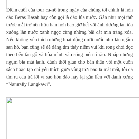
Điểm cuối của tour ca-nô trong ngày của chúng tôi chính là hòn
đảo Beras Basah hay còn gọi là đảo lúa nước. Gần như mọi thứ
trước mắt trở nên hữu hạn hơn bao giờ hết với ánh dương lan tỏa
xuống làn nước xanh ngọc cùng những bãi cát mịn trắng xóa.
Nếu không yêu thích những hoạt động dưới nước như lặn ngắm
san hô, bạn cũng sẽ dễ dàng tìm thấy niềm vui khi rong chơi dọc
theo bến tàu gỗ và hòa mình vào sóng biển rì rào. Nhấp những
ngụm bia mát lạnh, dành thời gian cho bản thân với một cuốn
sách hoặc tạp chí yêu thích giữa vùng trời bao la mát mắt, tôi đã
tìm ra câu trả lời vì sao hòn đảo này lại gắn liền với danh xưng
“Naturally Langkawi”.