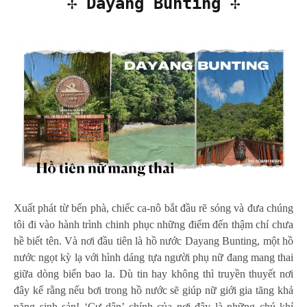
✢ Dayang Bunting ✢
Xuất phát từ bến phà, chiếc ca-nô bắt đầu rẽ sóng và đưa chúng
tôi đi vào hành trình chinh phục những điểm đến thậm chí chưa
hề biết tên. Và nơi đầu tiên là hồ nước Dayang Bunting, một hồ
nước ngọt kỳ lạ với hình dáng tựa người phụ nữ đang mang thai
giữa dòng biển bao la. Dù tin hay không thì truyền thuyết nơi
đây kể rằng nếu bơi trong hồ nước sẽ giúp nữ giới gia tăng khả
năng sinh sản! ‘Cư dân’ chính của nơi đây là những chú khỉ