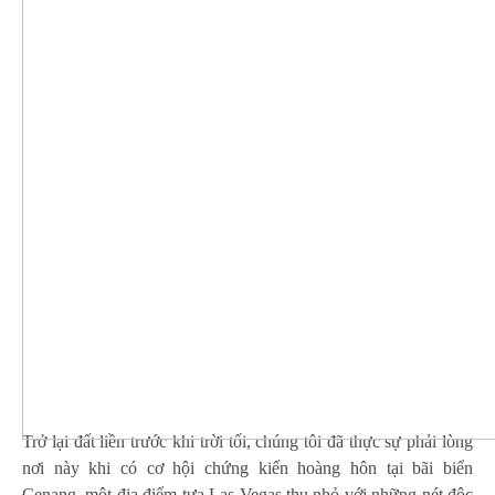
Trở lại đất liền trước khi trời tối, chúng tôi đã thực sự phải lòng
nơi này khi có cơ hội chứng kiến hoàng hôn tại bãi biển
Cenang, một địa điểm tựa Las Vegas thu nhỏ với những nét độc