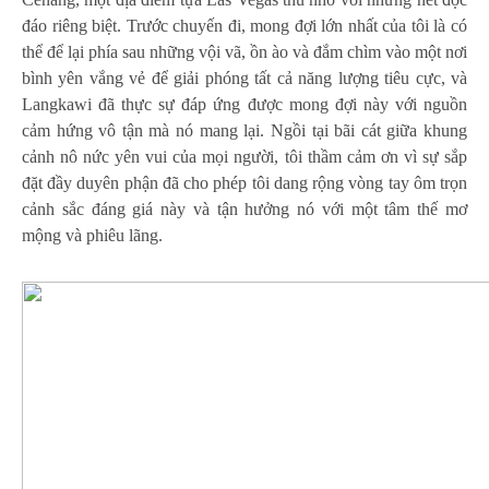
đáo riêng biệt. Trước chuyến đi, mong đợi lớn nhất của tôi là có
thể để lại phía sau những vội vã, ồn ào và đắm chìm vào một nơi
bình yên vắng vẻ để giải phóng tất cả năng lượng tiêu cực, và
Langkawi đã thực sự đáp ứng được mong đợi này với nguồn
cảm hứng vô tận mà nó mang lại. Ngồi tại bãi cát giữa khung
cảnh nô nức yên vui của mọi người, tôi thầm cảm ơn vì sự sắp
đặt đầy duyên phận đã cho phép tôi dang rộng vòng tay ôm trọn
cảnh sắc đáng giá này và tận hưởng nó với một tâm thế mơ
mộng và phiêu lãng.