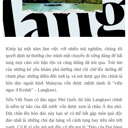
Khép lại một năm làm việc với nhiều trải nghiệm, chúng tôi
quyết định tự thưởng cho mình một chuyến đi xứng đáng để hất
tung mọi cảm xúc bận rộn và căng thẳng đã trải qua. Trái tim
của những kẻ yêu khám phá dường như chỉ chờ lên đường để
chinh phục những điểm đến mới lạ, và nơi được gọi tên chính là
hòn đảo ngoài khơi Malaysia vốn được mệnh danh là “viên
ngọc ở Kedah” – Langkawi.
Nếu Việt Nam có đảo ngọc Phú Quốc thì hẳn Langkawi chính
là niềm tự hào của đất nước vốn được xem là châu Á thu nhỏ.
Đặt chân lên hòn đảo này bạn sẽ có thể bắt gặp món quà độc
đáo nhất là những chú đại bàng vỗ cánh tung bay trên nền trời
xanh. Có lẽ vì vậy mà nơi đây có tên gọi là “Đảo của Đại bàng