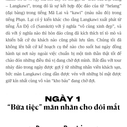
– Langkawi”, trong đó là sự kết hợp độc đáo của từ “helang”
(đại bàng) trong tiếng Mã Lai và “kawi” (màu nâu đỏ) trong
tiếng Phạn. Lại có ý kiến khác cho rằng Langkawi xuất phát từ
tiếng Ấn Độ cổ (Sanskrit) với ý nghĩa “vô cùng xinh đẹp”, và
dù với ý nghĩa nào thì hòn đảo cũng đã kích thích trí tò mò và
khiến bất cứ du khách nào cũng phải lưu tâm. Chúng tôi đã
không lên bất cứ kế hoạch cụ thể nào cho suốt hai ngày đồng
hành tại nơi này ngoài việc chuẩn bị một tinh thần thật tốt để
chào đón những điều thú vị đang chờ đợi mình. Bắt đầu với tour
nhảy đảo trong ngày được gợi ý từ những nhân viên khách sạn,
bức màn Langkawi cũng dần được vén với những bí mật được
giữ kín nhất cùng vô vàn “kho báu” đang chờ đợi.