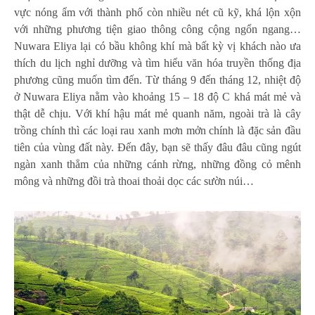
vực nóng ẩm với thành phố còn nhiều nét cũ kỹ, khá lộn xộn
với những phương tiện giao thông công cộng ngổn ngang…
Nuwara Eliya lại có bầu không khí mà bất kỳ vị khách nào ưa
thích du lịch nghỉ dưỡng và tìm hiểu văn hóa truyền thống địa
phương cũng muốn tìm đến. Từ tháng 9 đến tháng 12, nhiệt độ
ở Nuwara Eliya nằm vào khoảng 15 – 18 độ C khá mát mẻ và
thật dễ chịu. Với khí hậu mát mẻ quanh năm, ngoài trà là cây
trồng chính thì các loại rau xanh mơn mởn chính là đặc sản đầu
tiên của vùng đất này. Đến đây, bạn sẽ thấy đâu đâu cũng ngút
ngàn xanh thẳm của những cánh rừng, những đồng cỏ mênh
mông và những đồi trà thoai thoải dọc các sườn núi…