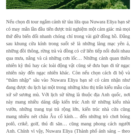
Nếu chọn đi tour ngắm cảnh từ tàu lửa qua Nuwara Eliya bạn sẽ
có may mắn lần đầu tiên được trải nghiệm một cảm giác mà mọi
thứ đều biến đổi nhanh chóng chỉ trong vài giờ đồng hồ. Đằng
sau khung cửa kính trong suốt sẽ là những làng mạc yên ả,
những đồi thông, rừng trà và đồng cỏ cứ liên tiếp nối đuôi nhau
qua mưa, nắng và cả những cơn lốc… Những cảnh quan thiên
nhiên kỳ thú hay các loài động vật cũng sẽ đưa bạn đi từ ngạc
nhiên này đến ngạc nhiên khác. Còn nếu chọn cách đi bộ và
“thâm nhập” sâu vào Nuwara Eliya bạn sẽ có cảm nhận như
đang được du lịch lại một trong những khu thị trấn kiểu mẫu của
xứ sở sương mù. Với lịch sử từng là thuộc địa Anh quốc, nơi
này mang nhiều dáng dấp kiến trúc Anh từ những kiểu nhà
vườn, những trang trại trà rộng lớn, kiến trúc nhà cửa cũng
mang nhiều nét châu Âu cổ kính… đến những trò chơi bóng
polô, crikê, golf, thú đi săn… cũng mang phong cách người
Anh. Chính vì vậy, Nuwara Eliya (Thành phố ánh sáng – theo