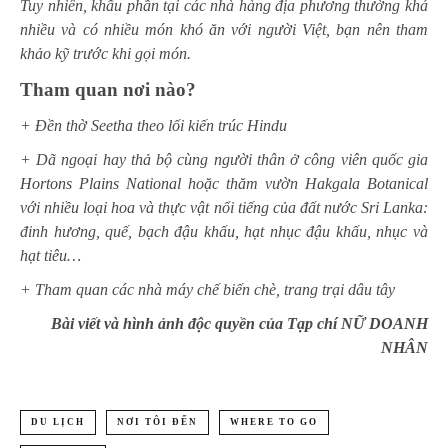
Tuy nhiên, khẩu phần tại các nhà hàng địa phương thường khá
nhiều và có nhiều món khó ăn với người Việt, bạn nên tham
khảo kỹ trước khi gọi món.
Tham quan nơi nào?
+ Đền thờ Seetha theo lối kiến trúc Hindu
+ Dã ngoại hay thả bộ cùng người thân ở công viên quốc gia
Hortons Plains National
hoặc thăm vườn Hakgala Botanical
với nhiều loại hoa và thực vật nổi tiếng của đất nước Sri Lanka:
đinh hương, quế, bạch đậu khấu, hạt nhục đậu khấu, nhục và
hạt tiêu…
+ Tham quan các nhà máy chế biến chè, trang trại dâu tây
Bài viết và hình ảnh độc quyền của Tạp chí NỮ DOANH
NHÂN
DU LỊCH
NƠI TÔI ĐẾN
WHERE TO GO