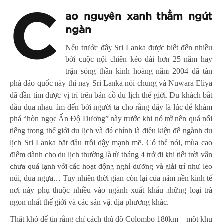
C
ao nguyên xanh thẳm ngút
ngàn
Nếu trước đây Sri Lanka được biết đến nhiều
bởi cuộc nội chiến kéo dài hơn 25 năm hay
trận sóng thần kinh hoàng năm 2004 đã tàn
phá đảo quốc này thì nay Sri Lanka nói chung và Nuwara Eliya
đã dần tìm được vị trí trên bản đồ du lịch thế giới. Du khách bắt
đầu đua nhau tìm đến bởi người ta cho rằng đây là lúc để khám
phá “hòn ngọc Ấn Độ Dương” này trước khi nó trở nên quá nổi
tiếng trong thế giới du lịch và đó chính là điều kiện để ngành du
lịch Sri Lanka bắt đầu trỗi dậy mạnh mẽ. Có thể nói, mùa cao
điểm dành cho du lịch thường là từ tháng 4 trở đi khi tiết trời vẫn
chưa quá lạnh với các hoạt động nghỉ dưỡng và giải trí như leo
núi, đua ngựa… Tuy nhiên thời gian còn lại của năm nền kinh tế
nơi này phụ thuộc nhiều vào ngành xuất khẩu những loại trà
ngon nhất thế giới và các sản vật địa phương khác.
Thật khó để tin rằng chỉ cách thủ đô Colombo 180km – một khu