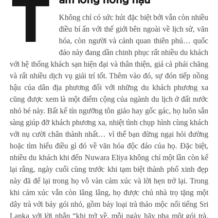
T
ấm lòng nồng hậu
Không chỉ có sức hút đặc biệt bởi vẫn còn nhiều
điều bí ẩn với thế giới bên ngoài về lịch sử, văn
hóa, còn người và cảnh quan thiên phú… quốc
đảo này đang dần chinh phục rất nhiều du khách
với hệ thống khách sạn hiện đại và thân thiện, giá cả phải chăng
và rất nhiều dịch vụ giải trí tốt. Thêm vào đó, sự đón tiếp nồng
hậu của dân địa phương đối với những du khách phương xa
cũng được xem là một điểm cộng của ngành du lịch ở đất nước
nhỏ bé này. Bất kể tín ngưỡng tôn giáo hay gốc gác, họ luôn sẵn
sàng giúp đỡ khách phương xa, nhiệt tình chụp hình cùng khách
với nụ cười chân thành nhất… vì thế bạn đừng ngại hỏi đường
hoặc tìm hiểu điều gì đó về văn hóa độc đáo của họ. Đặc biệt,
nhiều du khách khi đến Nuwara Eliya không chỉ một lần còn kể
lại rằng, ngày cuối cùng trước khi tạm biệt thành phố xinh đẹp
này đã để lại trong họ vô vàn cảm xúc và lời hẹn trở lại. Trong
khi cảm xúc vẫn còn lâng lâng, họ được chủ nhà trọ tặng một
dây trà với bảy gói nhỏ, gồm bảy loại trà thảo mộc nổi tiếng Sri
Lanka với lời nhắn “khi trở về, mỗi ngày hãy pha một gói trà,