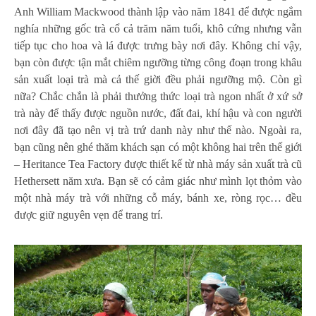
Anh William Mackwood thành lập vào năm 1841 để được ngắm
nghía những gốc trà cổ cả trăm năm tuổi, khô cứng nhưng vẫn
tiếp tục cho hoa và lá được trưng bày nơi đây. Không chỉ vậy,
bạn còn được tận mắt chiêm ngưỡng từng công đoạn trong khâu
sản xuất loại trà mà cả thế giời đều phải ngưỡng mộ. Còn gì
nữa? Chắc chắn là phải thưởng thức loại trà ngon nhất ở xứ sở
trà này để thấy được nguồn nước, đất đai, khí hậu và con người
nơi đây đã tạo nên vị trà trứ danh này như thế nào. Ngoài ra,
bạn cũng nên ghé thăm khách sạn có một không hai trên thế giới
– Heritance Tea Factory được thiết kế từ nhà máy sản xuất trà cũ
Hethersett năm xưa. Bạn sẽ có cảm giác như mình lọt thỏm vào
một nhà máy trà với những cỗ máy, bánh xe, ròng rọc… đều
được giữ nguyên vẹn để trang trí.