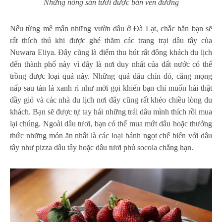
Những nông sản tươi được bán ven đường
Nếu từng mê mẩn những vườn dâu ở Đà Lạt, chắc hẳn bạn sẽ
rất thích thú khi được ghé thăm các trang trại dâu tây của
Nuwara Eliya. Đây cũng là điểm thu hút rất đông khách du lịch
đến thành phố này vì đây là nơi duy nhất của đất nước có thể
trồng được loại quả này. Những quả dâu chín đỏ, căng mọng
nấp sau tàn lá xanh rì như mời gọi khiến bạn chỉ muốn hái thật
đầy giỏ và các nhà du lịch nơi đây cũng rất khéo chiều lòng du
khách. Bạn sẽ được tự tay hái những trái dâu mình thích rồi mua
lại chúng. Ngoài dâu tươi, bạn có thể mua mứt dâu hoặc thưởng
thức những món ăn nhất là các loại bánh ngọt chế biến với dâu
tây như pizza dâu tây hoặc dâu tươi phủ socola chẳng hạn.