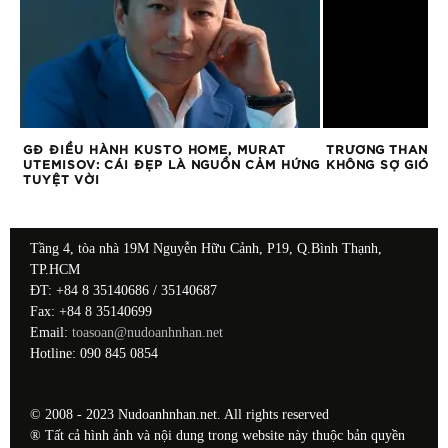
I
GĐ ĐIỀU HÀNH KUSTO HOME, MURAT
TRƯƠNG THANH 
UTEMISOV: CÁI ĐẸP LÀ NGUỒN CẢM HỨNG
KHÔNG SỢ GIÓ C
TUYỆT VỜI
Tầng 4, tòa nhà 19M Nguyễn Hữu Cảnh, P19, Q.Bình Thạnh,
TP.HCM
ĐT: +84 8 35140686 / 35140687
Fax: +84 8 35140699
Email:
toasoan@nudoanhnhan.net
Hotline: 090 845 0854
© 2008 - 2023 Nudoanhnhan.net. All rights reserved
® Tất cả hình ảnh và nội dung trong website này thuộc bản quyền