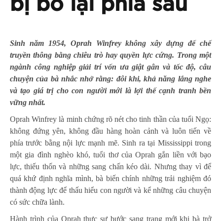
bị bỏ lại phía sau
Sinh năm 1954, Oprah Winfrey không xây dựng đế chế
truyền thông bằng chiêu trò hay quyền lực cứng. Trong một
ngành công nghiệp giải trí vốn ưa giật gân và tốc độ, câu
chuyện của bà nhắc nhở rằng: đôi khi, khả năng lắng nghe
và tạo giá trị cho con người mới là lợi thế cạnh tranh bền
vững nhất.
Oprah Winfrey là minh chứng rõ nét cho tinh thần của tuổi Ngọ:
không đứng yên, không đầu hàng hoàn cảnh và luôn tiến về
phía trước bằng nội lực mạnh mẽ. Sinh ra tại Mississippi trong
một gia đình nghèo khó, tuổi thơ của Oprah gắn liền với bạo
lực, thiếu thốn và những sang chấn kéo dài. Nhưng thay vì để
quá khứ định nghĩa mình, bà biến chính những trải nghiệm đó
thành động lực để thấu hiểu con người và kể những câu chuyện
có sức chữa lành.
Hành trình của Oprah thực sự bước sang trang mới khi bà trở