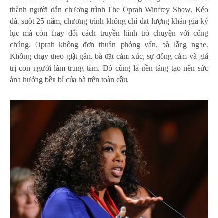
thành người dẫn chương trình The Oprah Winfrey Show. Kéo
dài suốt 25 năm, chương trình không chỉ đạt lượng khán giả kỷ
lục mà còn thay đổi cách truyền hình trò chuyện với công
chúng. Oprah không đơn thuần phỏng vấn, bà lắng nghe.
Không chạy theo giật gân, bà đặt cảm xúc, sự đồng cảm và giá
trị con người làm trung tâm. Đó cũng là nền tảng tạo nên sức
ảnh hưởng bền bỉ của bà trên toàn cầu.