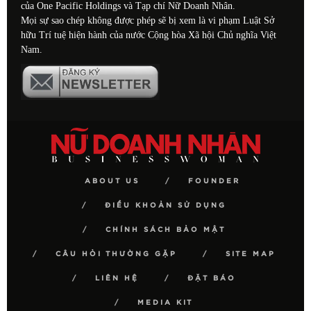
của One Pacific Holdings và Tạp chí Nữ Doanh Nhân.
Mọi sự sao chép không được phép sẽ bị xem là vi phạm Luật Sở
hữu Trí tuệ hiện hành của nước Cộng hòa Xã hội Chủ nghĩa Việt
Nam.
ABOUT US
FOUNDER
ĐIỀU KHOẢN SỬ DỤNG
CHÍNH SÁCH BẢO MẬT
CÂU HỎI THƯỜNG GẶP
SITE MAP
LIÊN HỆ
ĐẶT BÁO
MEDIA KIT