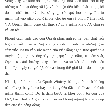
Song song với kinh doanh, Oprah được nhắc đến như một trong
những nhà hoạt động xã hội và từ thiện tiêu biểu nhất trong giới
doanh nhân toàn cầu. Bà sáng lập các quỹ học bổng, đầu tư
mạnh mẽ vào giáo dục, đặc biệt cho trẻ em và phụ nữ thiệt thòi.
Với Oprah, thành công chỉ thực sự có ý nghĩa khi được chia sẻ
và lan tỏa.
Phong cách lãnh đạo của Oprah phản ánh rõ nét bản chất tuổi
Ngọ: quyết đoán nhưng không áp đặt, mạnh mẽ nhưng giàu
cảm xúc. Bà tin vào sức mạnh của việc lắng nghe, trao quyền và
truyền động lực. Không xây dựng quyền lực bằng sự kiểm soát,
Oprah tạo ảnh hưởng bằng niềm tin và sự kết nối – một kiểu
lãnh đạo ngày càng được đề cao trong thế giới kinh doanh hiện
đại.
Nhìn lại hành trình của Oprah Winfrey, bài học lớn nhất không
nằm ở việc bà giàu có hay nổi tiếng đến đâu, mà ở cách bà định
nghĩa thành công. Đó là dám bước ra khỏi bóng tối của quá
khứ, kiên định với giá trị cá nhân và không ngừng tạo tác động
tích cực lên cộng đồng.