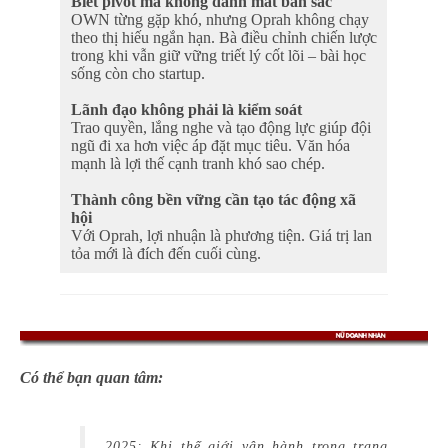
Biết pivot mà không đánh mất bản sắc
OWN từng gặp khó, nhưng Oprah không chạy
theo thị hiếu ngắn hạn. Bà điều chỉnh chiến lược
trong khi vẫn giữ vững triết lý cốt lõi – bài học
sống còn cho startup.
Lãnh đạo không phải là kiểm soát
Trao quyền, lắng nghe và tạo động lực giúp đội
ngũ đi xa hơn việc áp đặt mục tiêu. Văn hóa
mạnh là lợi thế cạnh tranh khó sao chép.
Thành công bền vững cần tạo tác động xã
hội
Với Oprah, lợi nhuận là phương tiện. Giá trị lan
tỏa mới là đích đến cuối cùng.
Có thể bạn quan tâm:
2025: Khi thế giới vận hành trong trạng