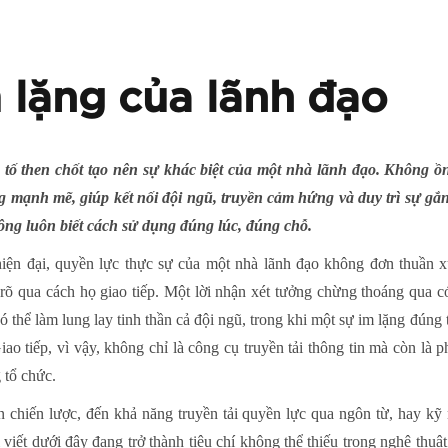
 lặng của lãnh đạo
u tố then chốt tạo nên sự khác biệt của một nhà lãnh đạo. Không 
g mạnh mẽ, giúp kết nối đội ngũ, truyền cảm hứng và duy trì sự gắn 
ng luôn biết cách sử dụng đúng lúc, đúng chỗ.
 hiện đại, quyền lực thực sự của một nhà lãnh đạo không đơn thuần 
 rõ qua cách họ giao tiếp. Một lời nhận xét tưởng chừng thoáng qua có
ó thể làm lung lay tinh thần cả đội ngũ, trong khi một sự im lặng đúng t
ao tiếp, vì vậy, không chỉ là công cụ truyền tải thông tin mà còn là 
 tổ chức.
n chiến lược, đến khả năng truyền tải quyền lực qua ngôn từ, hay k
i viết dưới đây đang trở thành tiêu chí không thể thiếu trong nghệ thuậ