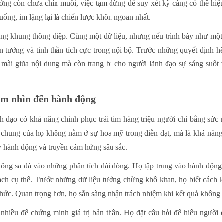
tưởng còn chưa chín muồi, việc tạm dừng để suy xét kỹ càng có thể hi
uống, im lặng lại là chiến lược khôn ngoan nhất.
ng khung thông điệp. Cùng một dữ liệu, nhưng nếu trình bày như một 
in tưởng và tinh thần tích cực trong nội bộ. Trước những quyết định h
p mài giũa nội dung mà còn trang bị cho người lãnh đạo sự sáng suốt
ầm nhìn đến hành động
 đạo có khả năng chinh phục trái tim hàng triệu người chỉ bằng sức 
chung của họ không nằm ở sự hoa mỹ trong diễn đạt, mà là khả năng 
dậy hành động và truyền cảm hứng sâu sắc.
ông sa đà vào những phân tích dài dòng. Họ tập trung vào hành động,
h cụ thể. Trước những dữ liệu tưởng chừng khô khan, họ biết cách k
chức. Quan trọng hơn, họ sẵn sàng nhận trách nhiệm khi kết quả không n
 nhiều để chứng minh giá trị bản thân. Họ đặt câu hỏi để hiểu người 