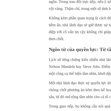
ngôn. Trong trao đổi trực tiếp, nếu ý 
vội vàng. Thậm chí, trong một số tình h
Không kém phần quan trọng là cách đó
tiềm ẩn, nhà lãnh đạo sẽ giữ được sự t
điệp với cố vấn tin cậy không chỉ giú
then chốt.
Ngôn từ của quyền lực: Từ t
Lịch sử từng chứng kiến nhiều nhà lãnh
Nelson Mandela hay Steve Jobs. Điểm 
một công cụ thể hiện tầm nhìn, khơi 
Một nhà lãnh đạo thực sự quyền lực kh
chóng chốt phương án kèm theo kế hoạc
sâu, từ đó mở rộng tầm nhìn cho cả tổ 
Trong giao tiếp, họ không cần nói quá