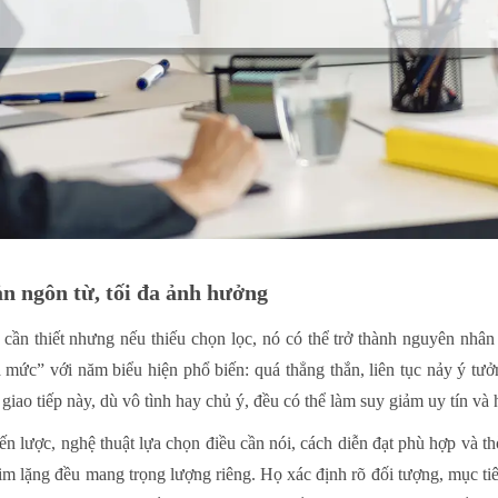
ản ngôn từ, tối đa ảnh hưởng
u cần thiết nhưng nếu thiếu chọn lọc, nó có thể trở thành nguyên nh
 mức” với năm biểu hiện phổ biến: quá thẳng thắn, liên tục nảy ý tưở
 giao tiếp này, dù vô tình hay chủ ý, đều có thể làm suy giảm uy tín và 
n lược, nghệ thuật lựa chọn điều cần nói, cách diễn đạt phù hợp và th
ự im lặng đều mang trọng lượng riêng. Họ xác định rõ đối tượng, mục t