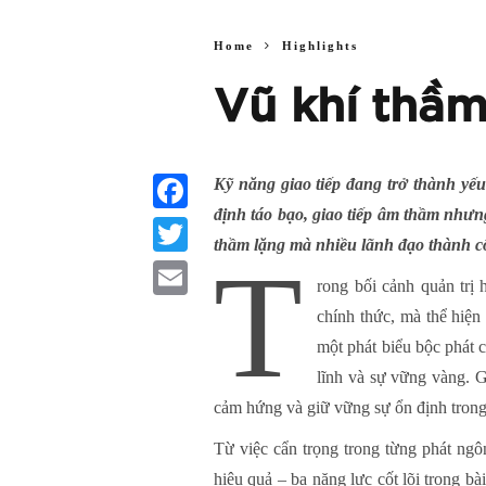
Home
Highlights
Vũ khí thầm
Kỹ năng giao tiếp đang trở thành yế
định táo bạo, giao tiếp âm thầm nhưn
Facebook
thầm lặng mà nhiều lãnh đạo thành cô
T
Twitter
rong bối cảnh quản trị
Email
chính thức, mà thể hiện
một phát biểu bộc phát c
lĩnh và sự vững vàng. Gi
cảm hứng và giữ vững sự ổn định trong
Từ việc cẩn trọng trong từng phát ngô
hiệu quả – ba năng lực cốt lõi trong bà