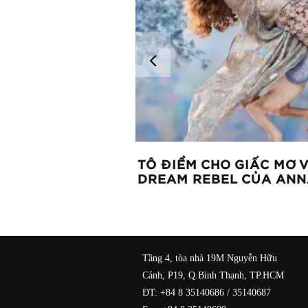
A HỒNG: ĐÁNH
TÔ ĐIỂM CHO GIẤC MƠ 
DREAM REBEL CỦA ANN
Tầng 4, tòa nhà 19M Nguyễn Hữu
Cảnh, P19, Q.Bình Thạnh, TP.HCM
ĐT: +84 8 35140686 / 35140687