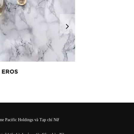
 EROS
VIKTOR & ROLF T
NƯỚC HOA MỚI
One Pacific Holdings và Tạp chí Nữ