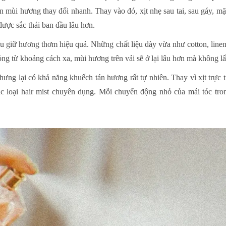
 mùi hương thay đổi nhanh. Thay vào đó, xịt nhẹ sau tai, sau gáy, mặ
được sắc thái ban đầu lâu hơn.
ưu giữ hương thơm hiệu quả. Những chất liệu dày vừa như cotton, linen
ỏng từ khoảng cách xa, mùi hương trên vải sẽ ở lại lâu hơn mà không l
hưng lại có khả năng khuếch tán hương rất tự nhiên. Thay vì xịt trực t
các loại hair mist chuyên dụng. Mỗi chuyển động nhỏ của mái tóc tr