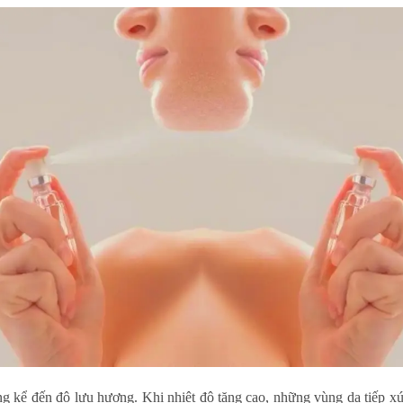
ng kể đến độ lưu hương. Khi nhiệt độ tăng cao, những vùng da tiếp xú