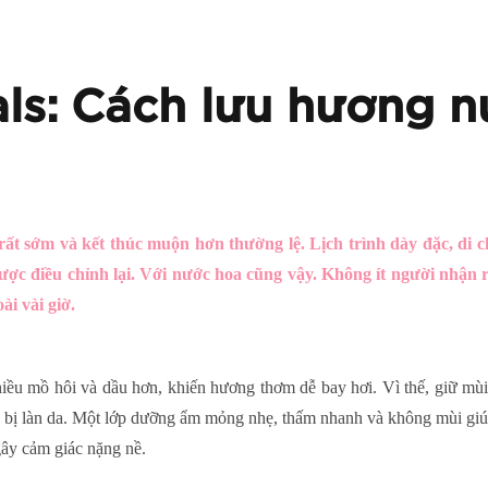
als: Cách lưu hương n
ất sớm và kết thúc muộn hơn thường lệ. Lịch trình dày đặc, di c
được điều chỉnh lại. Với nước hoa cũng vậy. Không ít người nhậ
ài vài giờ.
 nhiều mồ hôi và dầu hơn, khiến hương thơm dễ bay hơi. Vì thế, giữ 
n bị làn da. Một lớp dưỡng ẩm mỏng nhẹ, thấm nhanh và không mùi giú
ây cảm giác nặng nề.