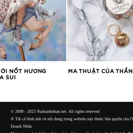
VỚI NỐT HƯƠNG
MA THUẬT CỦA THẦN
A SUI
© 2008 - 2023 Nudoanhnhan.net. All rights reserved
® Tất cả hình ảnh và nội dung trong website này thuộc bản quyền của 
Doanh Nhân.