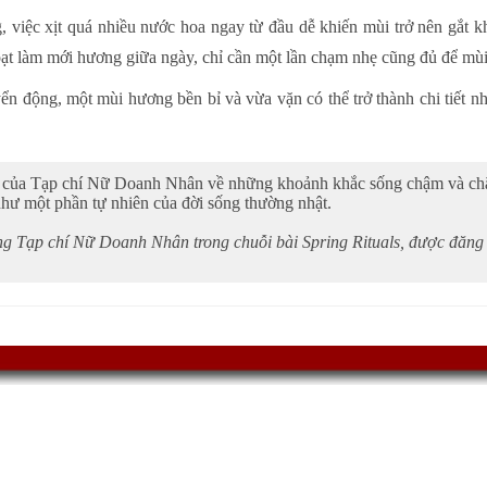
 việc xịt quá nhiều nước hoa ngay từ đầu dễ khiến mùi trở nên gắt kh
oạt làm mới hương giữa ngày, chỉ cần một lần chạm nhẹ cũng đủ để mùi h
 động, một mùi hương bền bỉ và vừa vặn có thể trở thành chi tiết nhỏ
ết của Tạp chí Nữ Doanh Nhân về những khoảnh khắc sống chậm và ch
hư một phần tự nhiên của đời sống thường nhật.
g Tạp chí Nữ Doanh Nhân trong chuỗi bài Spring Rituals, được đăng 