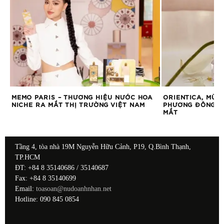
MEMO PARIS – THƯƠNG HIỆU NƯỚC HOA
ORIENTICA, MÙI
NICHE RA MẮT THỊ TRƯỜNG VIỆT NAM
PHƯƠNG ĐÔNG HU
MẮT
Tầng 4, tòa nhà 19M Nguyễn Hữu Cảnh, P19, Q.Bình Thạnh,
TP.HCM
ĐT: +84 8 35140686 / 35140687
Fax: +84 8 35140699
Email:
toasoan@nudoanhnhan.net
Hotline: 090 845 0854