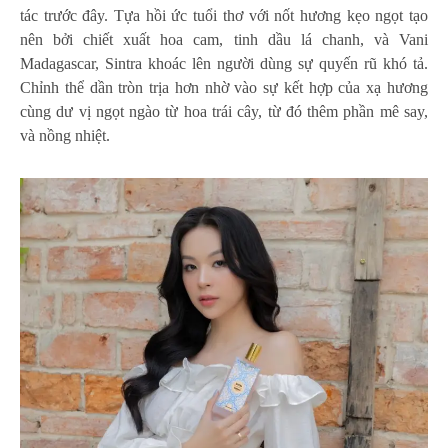
tác trước đây. Tựa hồi ức tuổi thơ với nốt hương kẹo ngọt tạo
nên bởi chiết xuất hoa cam, tinh dầu lá chanh, và Vani
Madagascar, Sintra khoác lên người dùng sự quyến rũ khó tả.
Chỉnh thể dần tròn trịa hơn nhờ vào sự kết hợp của xạ hương
cùng dư vị ngọt ngào từ hoa trái cây, từ đó thêm phần mê say,
và nồng nhiệt.