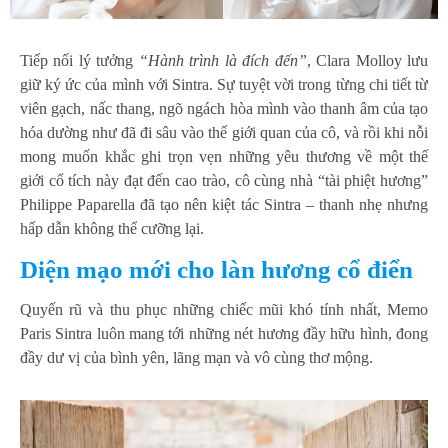
Tiếp nối lý tưởng
“Hành trình là đích đến”
, Clara Molloy lưu
giữ ký ức của mình với Sintra. Sự tuyệt vời trong từng chi tiết từ
viên gạch, nấc thang, ngõ ngách hòa mình vào thanh âm của tạo
hóa dường như đã đi sâu vào thế giới quan của cô, và rồi khi nỗi
mong muốn khắc ghi trọn vẹn những yêu thương về một thế
giới cổ tích này đạt đến cao trào, cô cùng nhà “tài phiệt hương”
Philippe Paparella đã tạo nên kiệt tác Sintra – thanh nhẹ nhưng
hấp dẫn không thể cưỡng lại.
Diện mạo mới cho làn hương cổ điển
Quyến rũ và thu phục những chiếc mũi khó tính nhất, Memo
Paris Sintra luôn mang tới những nét hương đầy hữu hình, đong
đầy dư vị của bình yên, lãng mạn và vô cùng thơ mộng.