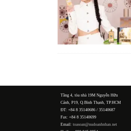
Tầng 4, tòa nhà 19M Nguyễn Hữu
Cảnh, P19, Q.Bình Thạnh, TP.HCM
ĐT: +84 8 35140686 / 35140687
Fax: +84 8 35140699
Email:
toasoan@nudoanhnhan.net