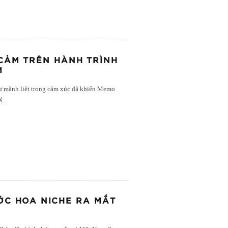
 CẢM TRÊN HÀNH TRÌNH
M
sự mãnh liệt trong cảm xúc đã khiến Memo
ấ
...
ỚC HOA NICHE RA MẮT