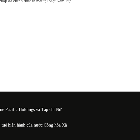
áp đã chính thức ra mắt tại Việt Nam. Sự
t
...
One Pacific Holdings và Tạp chí Nữ
í tuệ hiện hành của nước Cộng hòa Xã