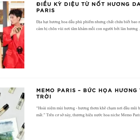
ĐIỀU KỲ DIỆU TỪ NỐT HƯƠNG D
PARIS
Địa hạt hương hoa dẫu phù phiếm nhưng chất chứa biết bao n
cảm bị chôn vùi nơi tâm khảm mỗi con người bởi làn hương
.
MEMO PARIS – BỨC HỌA HƯƠNG 
TRỜI
“Hoài niệm mùi hương - hương thơm khẽ chạm nơi đầu mũi 
mất.” Trên cơ sở này, thương hiệu nước hoa niche Memo Pari