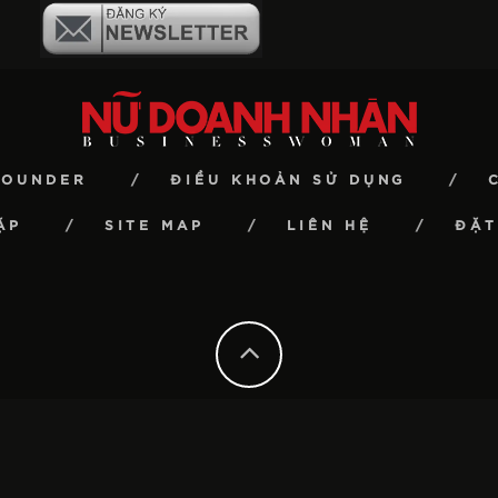
FOUNDER
ĐIỀU KHOẢN SỬ DỤNG
ẶP
SITE MAP
LIÊN HỆ
ĐẶT