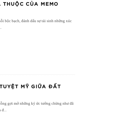
A THUỘC CỦA MEMO
ỗi bộc bạch, đánh dấu sự tái sinh những xúc
..
TUYỆT MỸ GIỮA ĐẤT
bỗng gợi mở những ký ức tưởng chừng như đã
s đ
...