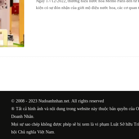
Ngày 17/12/2022, thương hiệu nước hoa Memo Paris đến từ Ph
kiện có sự đón nhận của giới mộ điệu nước hoa, các cơ quan 
© 2008 - 2023 Nudoanhnhan.net. All rights reserved
® Tất cả hình ảnh và nội dung trong website này thuộc bản quyền của 
Doanh Nhân.
Mọi sự sao chép không được phép sẽ bị xem là vi phạm Luật Sở hữu Tr
hội Chủ nghĩa Việt Nam.