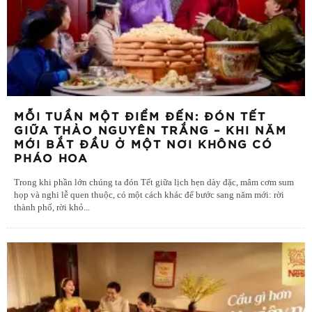
MỖI TUẦN MỘT ĐIỂM ĐẾN: ĐÓN TẾT
GIỮA THẢO NGUYÊN TRẮNG – KHI NĂM
MỚI BẮT ĐẦU Ở MỘT NƠI KHÔNG CÓ
PHÁO HOA
Trong khi phần lớn chúng ta đón Tết giữa lịch hẹn dày đặc, mâm cơm sum
họp và nghi lễ quen thuộc, có một cách khác để bước sang năm mới: rời
thành phố, rời khỏ
...