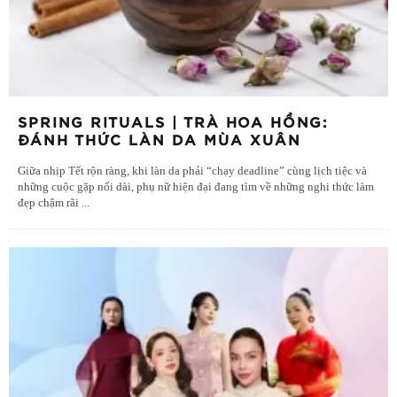
SPRING RITUALS | TRÀ HOA HỒNG:
ĐÁNH THỨC LÀN DA MÙA XUÂN
Giữa nhịp Tết rộn ràng, khi làn da phải “chạy deadline” cùng lịch tiệc và
những cuộc gặp nối dài, phụ nữ hiện đại đang tìm về những nghi thức làm
đẹp chậm rãi
...