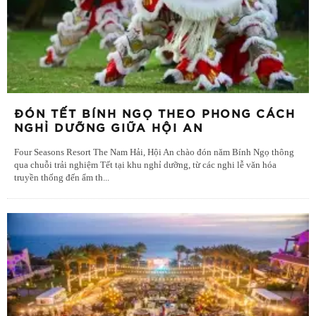
ĐÓN TẾT BÍNH NGỌ THEO PHONG CÁCH
NGHỈ DƯỠNG GIỮA HỘI AN
Four Seasons Resort The Nam Hải, Hội An chào đón năm Bính Ngọ thông
qua chuỗi trải nghiệm Tết tại khu nghỉ dưỡng, từ các nghi lễ văn hóa
truyền thống đến ẩm th
...