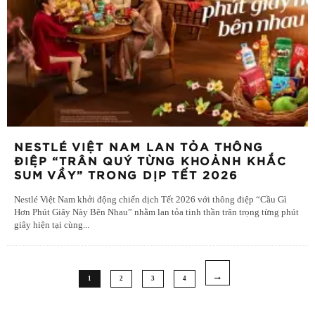
NESTLÉ VIỆT NAM LAN TỎA THÔNG
ĐIỆP “TRÂN QUÝ TỪNG KHOẢNH KHẮC
SUM VẦY” TRONG DỊP TẾT 2026
Nestlé Việt Nam khởi động chiến dịch Tết 2026 với thông điệp “Cầu Gì
Hơn Phút Giây Này Bên Nhau” nhằm lan tỏa tinh thần trân trọng từng phút
giây hiện tại cùng
...
1
2
3
4