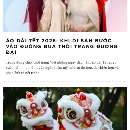
ÁO DÀI TẾT 2026: KHI DI SẢN BƯỚC
VÀO ĐƯỜNG ĐUA THỜI TRANG ĐƯƠNG
ĐẠI
Trong dòng chảy thời trang Việt những ngày đầu năm, áo dài Tết 2026
xuất hiện như một tuyên ngôn thẩm mỹ mới: tự do hơn, đa chiều hơn và
phản ánh rõ nét tinh t
...