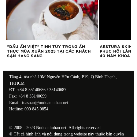
ẠT
“DẤU ẤN VIỆT” TINH TÚY TRONG ẨM
AESTURA SKINTA
NH
THỰC MÙA XUÂN 2025 TẠI CÁC KHÁCH
PHỤC HỒI LÀN D
SẠN HẠNG SANG
40 NĂM KHOA H
Tầng 4, tòa nhà 19M Nguyễn Hữu Cảnh, P19, Q.Bình Thạnh,
TP.HCM
ĐT: +84 8 35140686 / 35140687
Fax: +84 8 35140699
Email:
toasoan@nudoanhnhan.net
Hotline: 090 845 0854
© 2008 - 2023 Nudoanhnhan.net. All rights reserved
® Tất cả hình ảnh và nội dung trong website này thuộc bản quyền