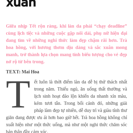
xuân
Giữa nhịp Tết rộn ràng, khi làn da phải “chạy deadline”
cùng lịch tiệc và những cuộc gặp nối dài, phụ nữ hiện đại
đang tìm về những nghi thức làm đẹp chậm rãi hơn. Trà
hoa hồng, với hương thơm dịu dàng và sắc xuân mong
manh, trở thành lựa chọn mang tính biểu tượng cho vẻ đẹp
nở rộ từ bên trong.
TEXT: Mai Hoa
T
ết luôn là thời điểm làn da dễ bị thử thách nhất
trong năm. Thiếu ngủ, ăn uống thất thường và
lịch sinh hoạt đảo lộn khiến da nhanh xỉn màu,
kém tươi tắn. Trong bối cảnh đó, những giải
pháp làm đẹp tự nhiên, dễ duy trì và giàu tính thư
giãn đang được ưu ái hơn bao giờ hết. Trà hoa hồng không chỉ
xuất hiện như một thức uống, mà như một nghi thức chăm sóc
bản thân đầy cảm xúc.