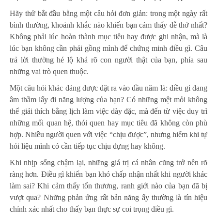
Hãy thử bắt đầu bằng một câu hỏi đơn giản: trong một ngày rất
bình thường, khoảnh khắc nào khiến bạn cảm thấy dễ thở nhất?
Không phải lúc hoàn thành mục tiêu hay được ghi nhận, mà là
lúc bạn không cần phải gồng mình để chứng minh điều gì. Câu
trả lời thường hé lộ khá rõ con người thật của bạn, phía sau
những vai trò quen thuộc.
Một câu hỏi khác đáng được đặt ra vào đầu năm là: điều gì đang
âm thầm lấy đi năng lượng của bạn? Có những mệt mỏi không
thể giải thích bằng lịch làm việc dày đặc, mà đến từ việc duy trì
những mối quan hệ, thói quen hay mục tiêu đã không còn phù
hợp. Nhiều người quen với việc “chịu được”, nhưng hiếm khi tự
hỏi liệu mình có cần tiếp tục chịu đựng hay không.
Khi nhịp sống chậm lại, những giá trị cá nhân cũng trở nên rõ
ràng hơn. Điều gì khiến bạn khó chấp nhận nhất khi người khác
làm sai? Khi cảm thấy tổn thương, ranh giới nào của bạn đã bị
vượt qua? Những phản ứng rất bản năng ấy thường là tín hiệu
chính xác nhất cho thấy bạn thực sự coi trọng điều gì.