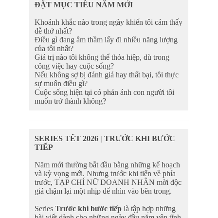
ĐẶT MỤC TIÊU NĂM MỚI
Khoảnh khắc nào trong ngày khiến tôi cảm thấy
dễ thở nhất?
Điều gì đang âm thầm lấy đi nhiều năng lượng
của tôi nhất?
Giá trị nào tôi không thể thỏa hiệp, dù trong
công việc hay cuộc sống?
Nếu không sợ bị đánh giá hay thất bại, tôi thực
sự muốn điều gì?
Cuộc sống hiện tại có phản ánh con người tôi
muốn trở thành không?
SERIES TẾT 2026 | TRƯỚC KHI BƯỚC
TIẾP
Năm mới thường bắt đầu bằng những kế hoạch
và kỳ vọng mới. Nhưng trước khi tiến về phía
trước, TẠP CHÍ NỮ DOANH NHÂN mời độc
giả chậm lại một nhịp để nhìn vào bên trong.
Series
Trước khi bước tiếp
là tập hợp những
bài viết dành cho những ngày đầu năm yên tĩnh