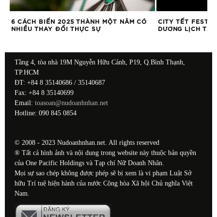
Ụ
6 CÁCH BIẾN 2025 THÀNH MỘT NĂM CÓ
CITY TẾT FEST 2
NHIỀU THAY ĐỔI THỰC SỰ
DƯƠNG LỊCH TẠI
Tầng 4, tòa nhà 19M Nguyễn Hữu Cảnh, P19, Q.Bình Thạnh,
TP.HCM
ĐT: +84 8 35140686 / 35140687
Fax: +84 8 35140699
Email:
toasoan@nudoanhnhan.net
Hotline: 090 845 0854
© 2008 - 2023 Nudoanhnhan.net. All rights reserved
® Tất cả hình ảnh và nội dung trong website này thuộc bản quyền
của One Pacific Holdings và Tạp chí Nữ Doanh Nhân.
Mọi sự sao chép không được phép sẽ bị xem là vi phạm Luật Sở
hữu Trí tuệ hiện hành của nước Cộng hòa Xã hội Chủ nghĩa Việt
Nam.