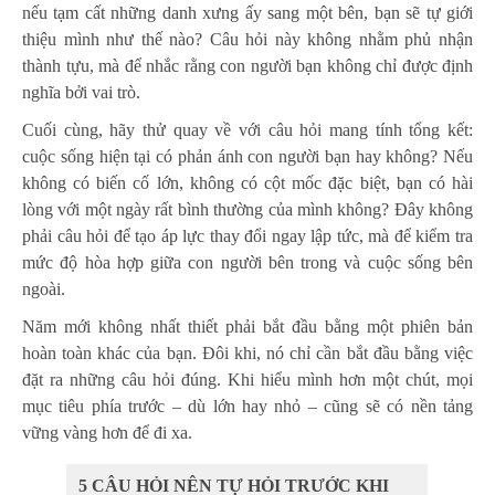
nếu tạm cất những danh xưng ấy sang một bên, bạn sẽ tự giới
thiệu mình như thế nào? Câu hỏi này không nhằm phủ nhận
thành tựu, mà để nhắc rằng con người bạn không chỉ được định
nghĩa bởi vai trò.
Cuối cùng, hãy thử quay về với câu hỏi mang tính tổng kết:
cuộc sống hiện tại có phản ánh con người bạn hay không? Nếu
không có biến cố lớn, không có cột mốc đặc biệt, bạn có hài
lòng với một ngày rất bình thường của mình không? Đây không
phải câu hỏi để tạo áp lực thay đổi ngay lập tức, mà để kiểm tra
mức độ hòa hợp giữa con người bên trong và cuộc sống bên
ngoài.
Năm mới không nhất thiết phải bắt đầu bằng một phiên bản
hoàn toàn khác của bạn. Đôi khi, nó chỉ cần bắt đầu bằng việc
đặt ra những câu hỏi đúng. Khi hiểu mình hơn một chút, mọi
mục tiêu phía trước – dù lớn hay nhỏ – cũng sẽ có nền tảng
vững vàng hơn để đi xa.
5 CÂU HỎI NÊN TỰ HỎI TRƯỚC KHI