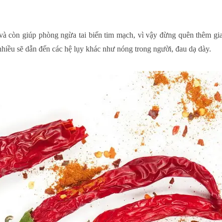
a và còn giúp phòng ngừa tai biến tim mạch, vì vậy đừng quên thêm g
ều sẽ dẫn đến các hệ lụy khác như nóng trong người, đau dạ dày.