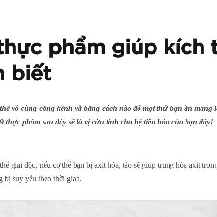
thực phẩm giúp kích t
 biết
 thể vô cùng cồng kềnh và bằng cách nào đó mọi thứ bạn ăn mang l
9 thực phẩm sau đây sẽ là vị cứu tinh cho hệ tiêu hóa của bạn đấy!
hể giải độc, nếu cơ thể bạn bị axit hóa, táo sẽ giúp trung hòa axit tro
bị suy yếu theo thời gian.