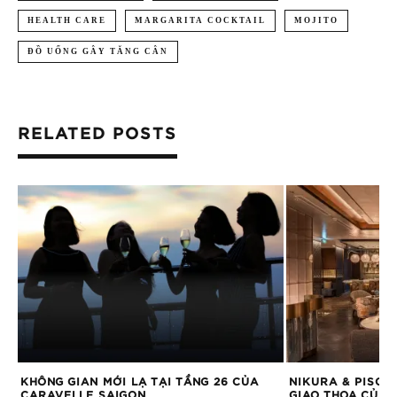
HEALTH CARE
MARGARITA COCKTAIL
MOJITO
ĐỒ UỐNG GÂY TĂNG CÂN
RELATED POSTS
A
KHÔNG GIAN MỚI LẠ TẠI TẦNG 26 CỦA
NIKURA & PISCO
CARAVELLE SAIGON
GIAO THOA CỦA 