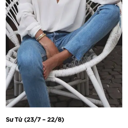
Sư Tử (23/7 – 22/8)