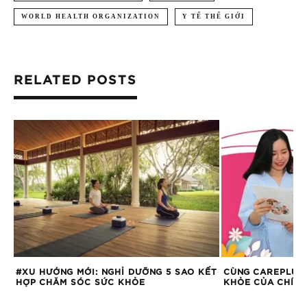
WORLD HEALTH ORGANIZATION
Y TẾ THẾ GIỚI
RELATED POSTS
#XU HƯỚNG MỚI: NGHỈ DƯỠNG 5 SAO KẾT
CÙNG CAREPLUS
HỢP CHĂM SÓC SỨC KHỎE
KHỎE CỦA CHÍNH